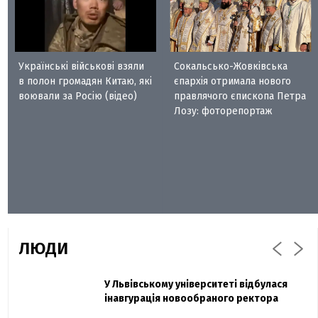
Українські військові взяли
Сокальсько-Жовківська
в полон громадян Китаю, які
єпархія отримала нового
воювали за Росію (відео)
правлячого єпископа Петра
Лозу: фоторепортаж
ЛЮДИ
Захисник "Азовсталі" Діанов вдруге
У Львівському університеті відбулася
Павло Дак
одружився та показав фото з весілля
інавгурація новообраного ректора
«Час не лікує, лише притуплює біль»: