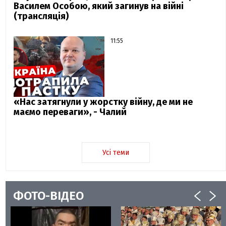
Василем Особою, який загинув на війні
(трансляція)
11:55
«Нас затягнули у жорстку війну, де ми не
маємо переваги», - Чалий
Усі теми
ФОТО-ВІДЕО