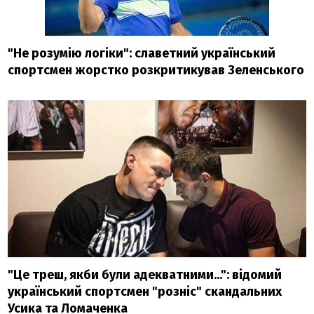
"Не розумію логіки": славетний український
спортсмен жорстко розкритикував Зеленського
"Це треш, якби були адекватними...": відомий
український спортсмен "розніс" скандальних
Усика та Ломаченка