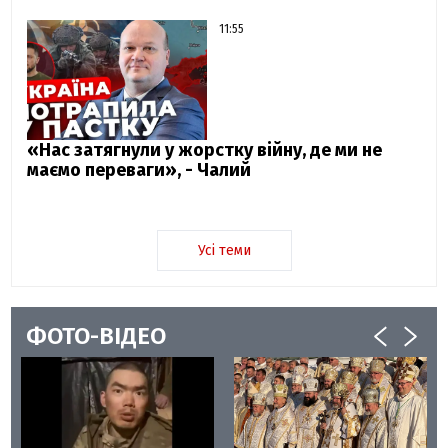
11:55
«Нас затягнули у жорстку війну, де ми не
маємо переваги», - Чалий
Усі теми
ФОТО-ВІДЕО