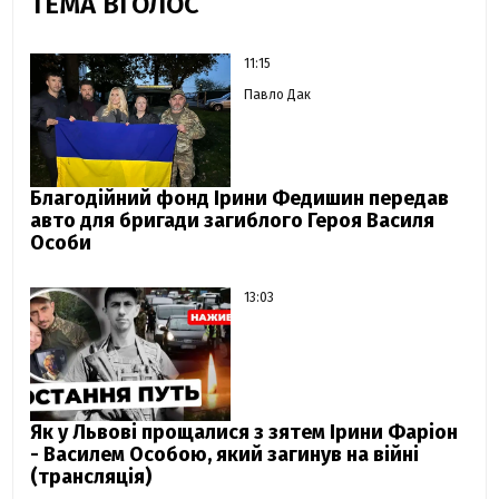
ТЕМА ВГОЛОС
11:15
Павло Дак
Благодійний фонд Ірини Федишин передав
авто для бригади загиблого Героя Василя
Особи
13:03
Як у Львові прощалися з зятем Ірини Фаріон
- Василем Особою, який загинув на війні
(трансляція)