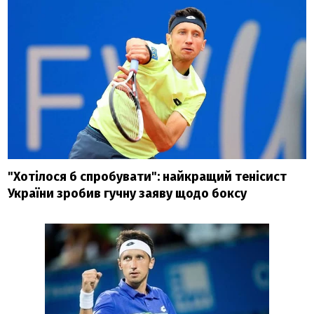
"Хотілося б спробувати": найкращий тенісист
України зробив гучну заяву щодо боксу