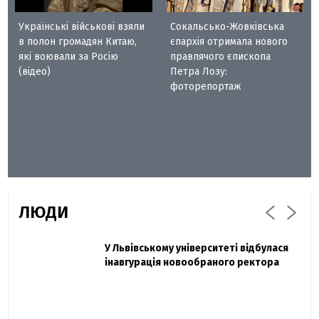
Українські військові взяли
Сокальсько-Жовківська
в полон громадян Китаю,
єпархія отримала нового
які воювали за Росію
правлячого єпископа
(відео)
Петра Лозу:
фоторепортаж
ЛЮДИ
Захисник "Азовсталі" Діанов вдруге
У Львівському університеті відбулася
Павло Дак
одружився та показав фото з весілля
інавгурація новообраного ректора
«Час не лікує, лише притуплює біль»:
сестра загиблого під Бахмутом Воїна з
Буковини розповіла про брата