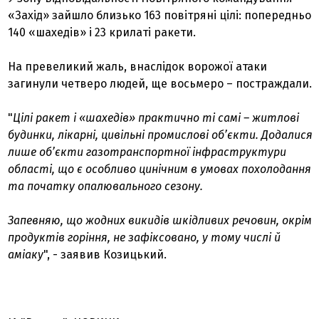
«Захід» зайшло близько 163 повітряні цілі: попередньо
140 «шахедів» і 23 крилаті ракети.
На превеликий жаль, внаслідок ворожої атаки
загинули четверо людей, ще восьмеро – постраждали.
"
Цілі ракет і «шахедів» практично ті самі – житлові
будинки, лікарні, цивільні промислові об’єкти. Додалися
лише об’єкти газотранспортної інфраструктури
області, що є особливо цинічним в умовах похолодання
та початку опалювального сезону.
Запевняю, що жодних викидів шкідливих речовин, окрім
продуктів горіння, не зафіксовано, у тому числі й
аміаку
", - заявив Козицький.