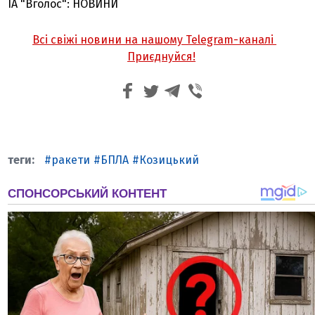
ІА "Вголос": НОВИНИ
Всі свіжі новини на нашому Telegram-каналі
Приєднуйся!
ракети
БПЛА
Козицький