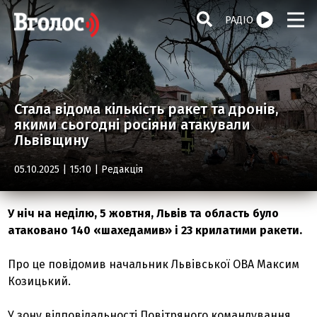
РАДІО
Стала відома кількість ракет та дронів,
якими сьогодні росіяни атакували
Львівщину
05.10.2025 | 15:10 |
Редакція
У ніч на неділю, 5 жовтня, Львів та область було
атаковано 140 «шахедамив» і 23 крилатими ракети.
Про це повідомив начальник Львівської ОВА Максим
Козицький.
У зону відповідальності Повітряного командування