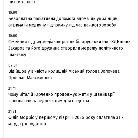
нитки та лінії
10:09
Безоплатна паліативна допомога вдома: як українцям
отримати медичну підтримку під час важкої хвороби
10:00
Сімейний підряд медіакілерів: як білоруський екс-КДБшник
Захаров та його дружина створили мережу політичного
шантажу
09:01
Відійшов у вічність колишній міський голова Золочева
Ярослав Максимович
21:41
Чому Віталій Юрченко продовжує жити у Швейцарії,
залишаючись недосяжним для слідства
21:21
Філіп Морріс у першому півріччі 2026 року сплатила 31.7
млрд грн податків