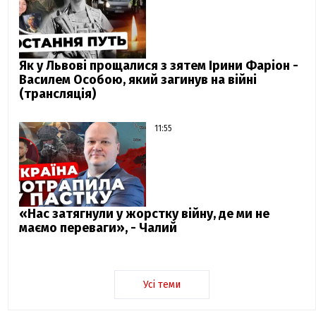
Як у Львові прощалися з зятем Ірини Фаріон -
Василем Особою, який загинув на війні
(трансляція)
11:55
«Нас затягнули у жорстку війну, де ми не
маємо переваги», - Чалий
Усі теми