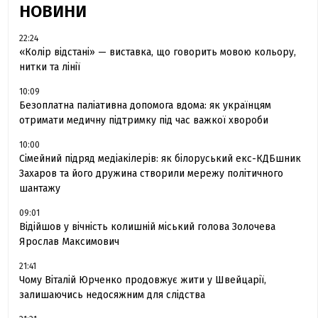
НОВИНИ
22:24
«Колір відстані» — виставка, що говорить мовою кольору,
нитки та лінії
10:09
Безоплатна паліативна допомога вдома: як українцям
отримати медичну підтримку під час важкої хвороби
10:00
Сімейний підряд медіакілерів: як білоруський екс-КДБшник
Захаров та його дружина створили мережу політичного
шантажу
09:01
Відійшов у вічність колишній міський голова Золочева
Ярослав Максимович
21:41
Чому Віталій Юрченко продовжує жити у Швейцарії,
залишаючись недосяжним для слідства