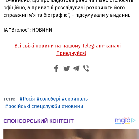
"Очевидно, що про Федотова рано чи пізно оголосять
офіційно, а приватні розслідувачі розкриють його
справжні ім'я та біографію", - підсумували у виданні.
ІА "Вголос": НОВИНИ
Всі свіжі новини на нашому Telegram-каналі
Приєднуйся!
Росія
солсбері
скрипаль
російські спецслужби
новини