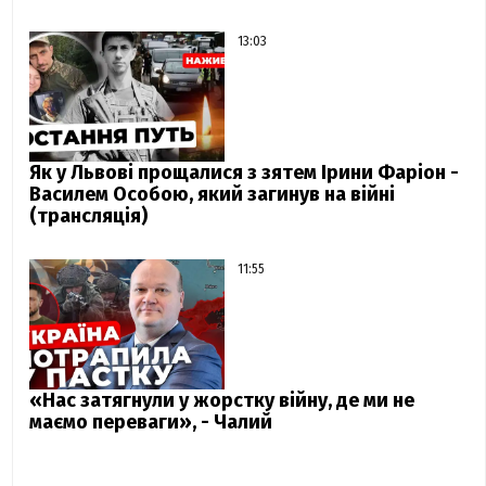
13:03
Як у Львові прощалися з зятем Ірини Фаріон -
Василем Особою, який загинув на війні
(трансляція)
11:55
«Нас затягнули у жорстку війну, де ми не
маємо переваги», - Чалий