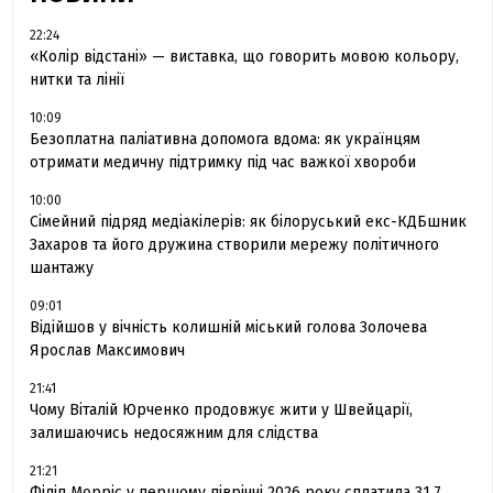
22:24
«Колір відстані» — виставка, що говорить мовою кольору,
нитки та лінії
10:09
Безоплатна паліативна допомога вдома: як українцям
отримати медичну підтримку під час важкої хвороби
10:00
Сімейний підряд медіакілерів: як білоруський екс-КДБшник
Захаров та його дружина створили мережу політичного
шантажу
09:01
Відійшов у вічність колишній міський голова Золочева
Ярослав Максимович
21:41
Чому Віталій Юрченко продовжує жити у Швейцарії,
залишаючись недосяжним для слідства
21:21
Філіп Морріс у першому півріччі 2026 року сплатила 31.7