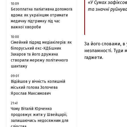
«У Сумах зафіксов
10:09
та значні руйнува
Безоплатна паліативна допомога
вдома: як українцям отримати
медичну підтримку під час
важкої хвороби
10:00
Сімейний підряд медіакілерів: як
За його словами, в
білоруський екс-КДБшник
незламності. Туди 
Захаров та його дружина
гаджети.
створили мережу політичного
шантажу
09:01
Відійшов у вічність колишній
міський голова Золочева
Ярослав Максимович
21:41
Чому Віталій Юрченко
продовжує жити у Швейцарії,
залишаючись недосяжним для
слідства