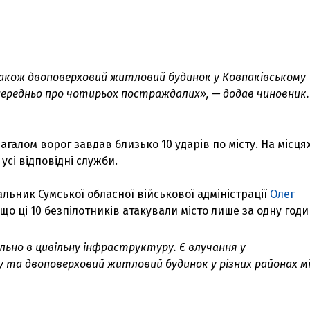
кож двоповерховий житловий будинок у Ковпаківському
опередньо про чотирьох постраждалих», — додав чиновник.
агалом ворог завдав близько 10 ударів по місту. На місця
сі відповідні служби.
льник Сумської обласної військової адміністрації
Олег
що ці 10 безпілотників атакували місто лише за одну годи
ільно в цивільну інфраструктуру. Є влучання у
у та двоповерховий житловий будинок у різних районах м
З'явилося відео знищеного ворожого С