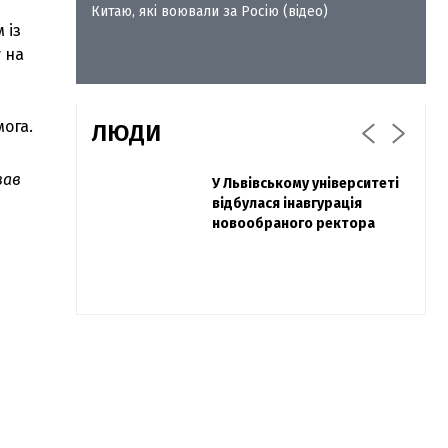
Китаю, які воювали за Росію (відео)
 із
 на
мога.
ЛЮДИ
вав
Захисник "Азовсталі" Діанов
У Львівському університеті
Павло Дак
вдруге одружився та
відбулася інавгурація
«Час не лікує, лише
показав фото з весілля
новообраного ректора
притуплює біль»: сестра
загиблого під Бахмутом
Воїна з Буковини розповіла
про брата