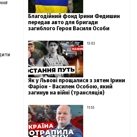
яння
Благодійний фонд Ірини Федишин
передав авто для бригади
загиблого Героя Василя Особи
13:03
ядити
Як у Львові прощалися з зятем Ірини
Фаріон - Василем Особою, який
загинув на війні (трансляція)
11:55