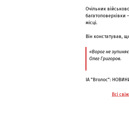
Очільник військово
багатоповерхівки —
місці.
Він констатував, щ
«Ворог не зупиняє
Олег Григоров.
ІА "Вголос": НОВИН
Всі сві