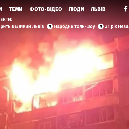
И
ТЕМИ
ФОТО-ВІДЕО
ЛЮДИ
ЛЬВІВ
орить ВЕЛИКИЙ Львів
Народне толк-шоу
31 рік Нез