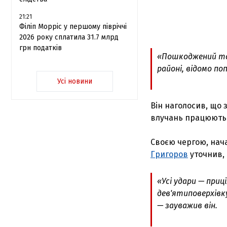
21:21
Філіп Морріс у першому півріччі
2026 року сплатила 31.7 млрд
грн податків
«Пошкоджений та
районі, відомо п
Усі новини
Він наголосив, що з
влучань працюють у
Своєю чергою, нача
Григоров
уточнив, 
«Усі удари — приц
дев'ятиповерхівк
— зауважив він.