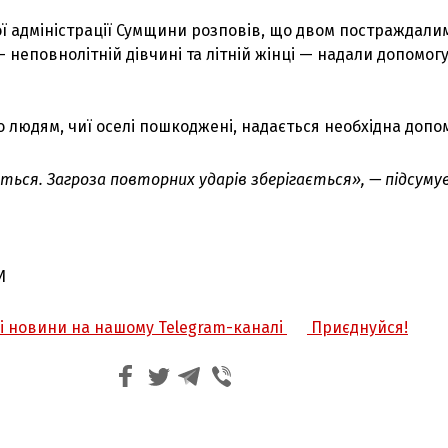
ї адміністрації Сумщини розповів, що двом постраждалим
 неповнолітній дівчині та літній жінці — надали допомогу
о людям, чиї оселі пошкоджені, надається необхідна допо
ться. Загроза повторних ударів зберігається», — підсуму
И
жі новини на нашому Telegram-каналі
Приєднуйся!