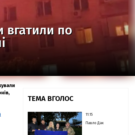
и вгатили по
і
акували
нів,
ТЕМА ВГОЛОС
й
11:15
Павло Дак