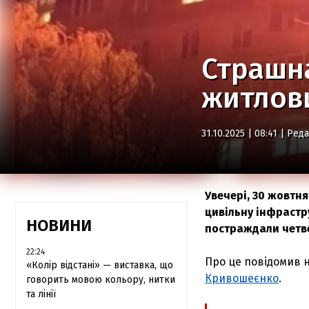
Страшна
житлови
31.10.2025 | 08:41 |
Реда
Увечері, 30 жовтня
цивільну інфрастру
НОВИНИ
постраждали четв
22:24
Про це повідомив н
«Колір відстані» — виставка, що
Кривошеєнко
.
говорить мовою кольору, нитки
та лінії