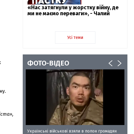
«Нас затягнули у жорстку війну, де
ми не маємо переваги», - Чалий
Усі теми
ФОТО-ВІДЕО
х
ну.
іста»,
у-35
Українські військові взяли в полон громадян