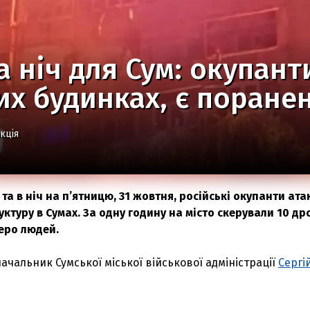
 ніч для Сум: окупант
х будинках, є поранен
кція
 та в ніч на п’ятницю, 31 жовтня, російські окупанти ат
ктуру в Сумах. За одну годину на місто скерували 10 дро
еро людей.
ачальник Сумської міської військової адміністрації
Сергі