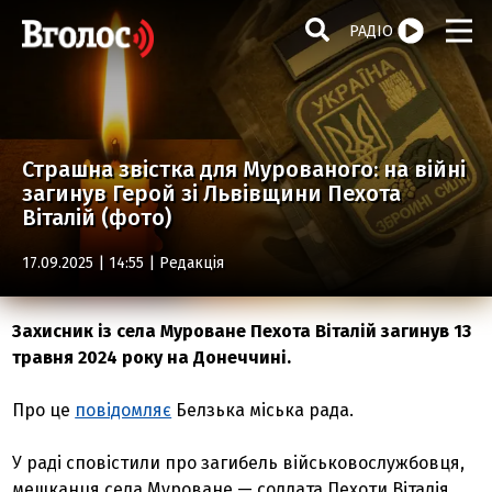
РАДІО
Страшна звістка для Мурованого: на війні
загинув Герой зі Львівщини Пехота
Віталій (фото)
17.09.2025 | 14:55 |
Редакція
Захисник із села Муроване Пехота Віталій загинув 13
травня 2024 року на Донеччині.
Про це
повідомляє
Белзька міська рада.
У раді сповістили про загибель військовослужбовця,
мешканця села Муроване — солдата Пехоти Віталія