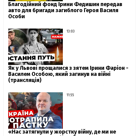
Благодійний фонд Ірини Федишин передав
авто для бригади загиблого Героя Василя
Особи
13:03
Як у Львові прощалися з зятем Ірини Фаріон -
Василем Особою, який загинув на війні
(трансляція)
11:55
«Нас затягнули у жорстку війну, де ми не