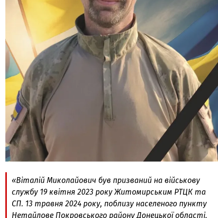
«Віталій Миколайович був призваний на військову
службу 19 квітня 2023 року Житомирським РТЦК та
СП. 13 травня 2024 року, поблизу населеного пункту
Нетайлове Покровського району Донецької області,