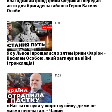
Благодійний фонд Ірини Федишин передав
авто для бригади загиблого Героя Василя
Особи
13:03
Як у Львові прощалися з зятем Ірини Фаріон -
Василем Особою, який загинув на війні
(трансляція)
11:55
«Нас затягнули у жорстку війну, де ми не
маємо переваги», - Чалий