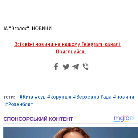
ІА "Вголос": НОВИНИ
Всі свіжі новини на нашому Telegram-каналі
Приєднуйся!
Київ
суд
корупція
Верховна Рада
новини
Розенблат