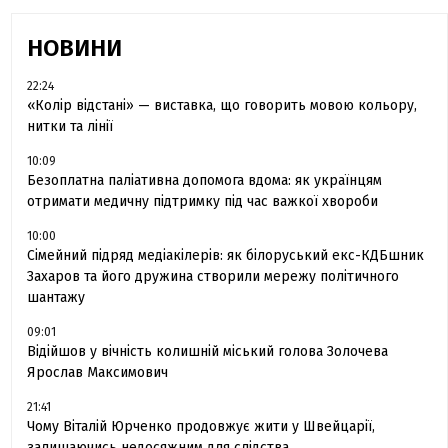
НОВИНИ
22:24
«Колір відстані» — виставка, що говорить мовою кольору,
нитки та лінії
10:09
Безоплатна паліативна допомога вдома: як українцям
отримати медичну підтримку під час важкої хвороби
10:00
Сімейний підряд медіакілерів: як білоруський екс-КДБшник
Захаров та його дружина створили мережу політичного
шантажу
09:01
Відійшов у вічність колишній міський голова Золочева
Ярослав Максимович
21:41
Чому Віталій Юрченко продовжує жити у Швейцарії,
залишаючись недосяжним для слідства