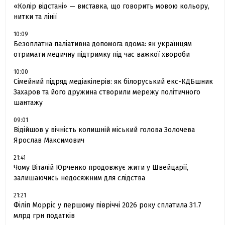
«Колір відстані» — виставка, що говорить мовою кольору,
нитки та лінії
10:09
Безоплатна паліативна допомога вдома: як українцям
отримати медичну підтримку під час важкої хвороби
10:00
Сімейний підряд медіакілерів: як білоруський екс-КДБшник
Захаров та його дружина створили мережу політичного
шантажу
09:01
Відійшов у вічність колишній міський голова Золочева
Ярослав Максимович
21:41
Чому Віталій Юрченко продовжує жити у Швейцарії,
залишаючись недосяжним для слідства
21:21
Філіп Морріс у першому півріччі 2026 року сплатила 31.7
млрд грн податків