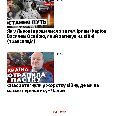
Як у Львові прощалися з зятем Ірини Фаріон -
Василем Особою, який загинув на війні
(трансляція)
11:55
«Нас затягнули у жорстку війну, де ми не
маємо переваги», - Чалий
Усі теми