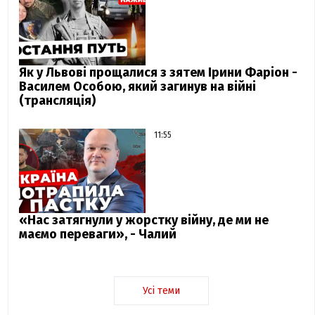
Як у Львові прощалися з зятем Ірини Фаріон -
Василем Особою, який загинув на війні
(трансляція)
11:55
«Нас затягнули у жорстку війну, де ми не
маємо переваги», - Чалий
Усі теми