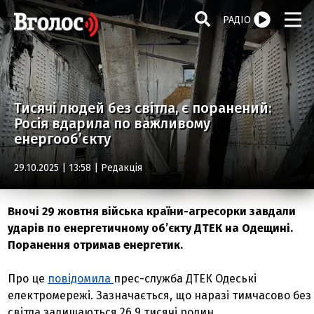
РАДІО
Тисячі людей без світла, є поранений:
Росія вдарила по важливому
енергооб’єкту
29.10.2025 | 13:58 |
Редакція
Вночі 29 жовтня війська країни-агресорки завдали
ударів по енергетичному об’єкту ДТЕК на Одещині.
Поранення отримав енергетик.
Про це
повідомила
прес-служба ДТЕК Одеські
електромережі. Зазначається, що наразі тимчасово без
світла залишаються 26,9 тисячі родин.