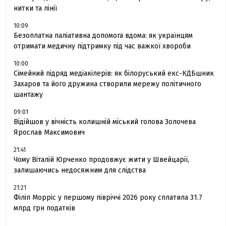
нитки та лінії
10:09
Безоплатна паліативна допомога вдома: як українцям
отримати медичну підтримку під час важкої хвороби
10:00
Сімейний підряд медіакілерів: як білоруський екс-КДБшник
Захаров та його дружина створили мережу політичного
шантажу
09:01
Відійшов у вічність колишній міський голова Золочева
Ярослав Максимович
21:41
Чому Віталій Юрченко продовжує жити у Швейцарії,
залишаючись недосяжним для слідства
21:21
Філіп Морріс у першому півріччі 2026 року сплатила 31.7
млрд грн податків