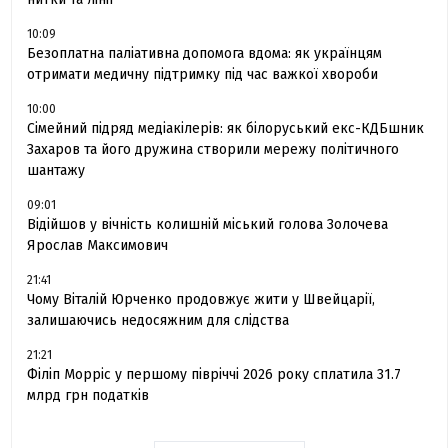
10:09
Безоплатна паліативна допомога вдома: як українцям
отримати медичну підтримку під час важкої хвороби
10:00
Сімейний підряд медіакілерів: як білоруський екс-КДБшник
Захаров та його дружина створили мережу політичного
шантажу
09:01
Відійшов у вічність колишній міський голова Золочева
Ярослав Максимович
21:41
Чому Віталій Юрченко продовжує жити у Швейцарії,
залишаючись недосяжним для слідства
21:21
Філіп Морріс у першому півріччі 2026 року сплатила 31.7
млрд грн податків