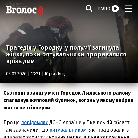
РАДІО
Трагедія у Городку: у полум'ї загинула
жінка, поки рятувальники проривалися
крізь дим
03.03.2026 | 13:21 |
Юрій Лящ
Сьогодні вранці у місті Городок Львівського району
спалахнув житловий будинок, вогонь у якому забрав
життя пенсіонерки.
Про це
повідомляє
ДСНС України у Львівській області.
Там зазначили, що
рятувальникам
, які працювали в
апаратах захисту дихання через щільне задимлення,