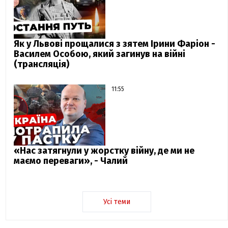
Як у Львові прощалися з зятем Ірини Фаріон -
Василем Особою, який загинув на війні
(трансляція)
11:55
«Нас затягнули у жорстку війну, де ми не
маємо переваги», - Чалий
Усі теми