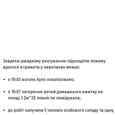
Завдяки швидкому реагуванню підрозділів пожежу
вдалося втримати у невеликих межах:
о 10:03 вогонь було локалізовано;
о 10:07 загоряння речей домашнього вжитку на
площі 3
$м^2$
повністю ліквідували;
до робіт залучили 5 чоловік особового складу та одну