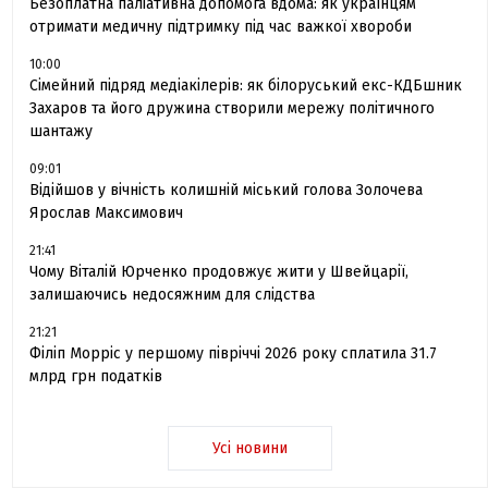
Безоплатна паліативна допомога вдома: як українцям
отримати медичну підтримку під час важкої хвороби
10:00
Сімейний підряд медіакілерів: як білоруський екс-КДБшник
Захаров та його дружина створили мережу політичного
шантажу
09:01
Відійшов у вічність колишній міський голова Золочева
Ярослав Максимович
21:41
Чому Віталій Юрченко продовжує жити у Швейцарії,
залишаючись недосяжним для слідства
21:21
Філіп Морріс у першому півріччі 2026 року сплатила 31.7
млрд грн податків
Усі новини