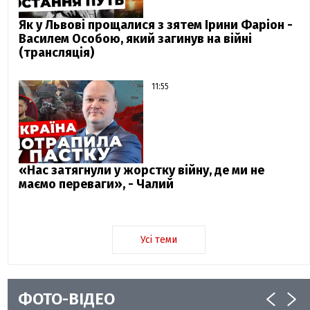
Як у Львові прощалися з зятем Ірини Фаріон -
Василем Особою, який загинув на війні
(трансляція)
11:55
«Нас затягнули у жорстку війну, де ми не
маємо переваги», - Чалий
Усі теми
ФОТО-ВІДЕО