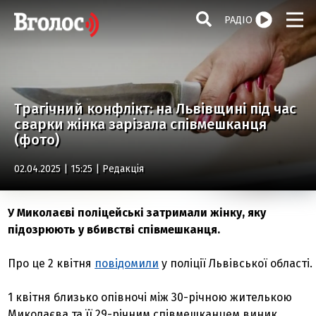
РАДІО
Трагічний конфлікт: на Львівщині під час
сварки жінка зарізала співмешканця
(фото)
02.04.2025 | 15:25 |
Редакція
У Миколаєві поліцейські затримали жінку, яку
підозрюють у вбивстві співмешканця.
Про це 2 квітня
повідомили
у поліції Львівської області.
1 квітня близько опівночі між 30-річною жителькою
Миколаєва та її 29-річним співмешканцем виник