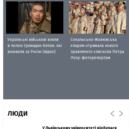
Українські військові взяли
Сокальсько-Жовківська
в полон громадян Китаю, які
єпархія отримала нового
воювали за Росію (відео)
правлячого єпископа Петра
Лозу: фоторепортаж
ЛЮДИ
Захисник "Азовсталі" Діанов вдруге
У Львівському університеті відбулася
Павло Дак