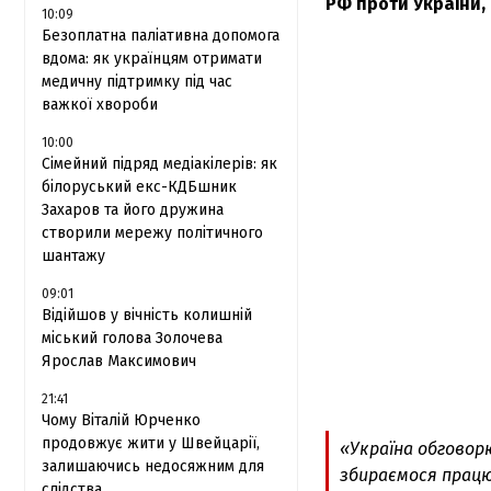
РФ проти України,
10:09
Безоплатна паліативна допомога
вдома: як українцям отримати
медичну підтримку під час
важкої хвороби
10:00
Сімейний підряд медіакілерів: як
білоруський екс-КДБшник
Захаров та його дружина
створили мережу політичного
шантажу
09:01
Відійшов у вічність колишній
міський голова Золочева
Ярослав Максимович
21:41
Чому Віталій Юрченко
продовжує жити у Швейцарії,
«Україна обговорю
залишаючись недосяжним для
збираємося працю
слідства