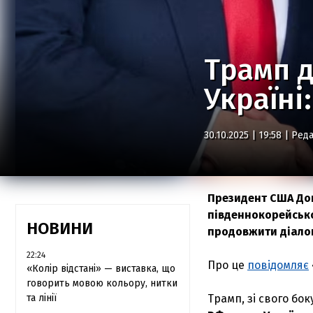
Трамп д
Україні
30.10.2025 | 19:58 |
Реда
Президент США Дон
південнокорейсько
НОВИНИ
продовжити діалог
22:24
Про це
повідомляє
«Колір відстані» — виставка, що
говорить мовою кольору, нитки
та лінії
Трамп, зі свого бок