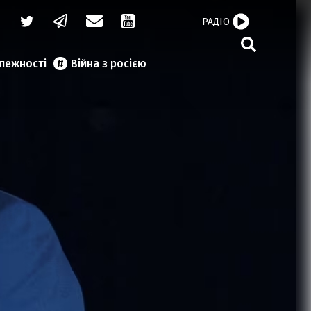
РАДІО
алежності
Війна з росією