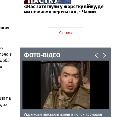
«Нас затягнули у жорстку війну, де
ми не маємо переваги», - Чалий
вання
Усі теми
ну
ФОТО-ВІДЕО
льно в
 щоби
не
Штатів
, за
у-35
Українські військові взяли в полон громадян