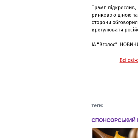
Трамп підкреслив, 
ринковою ціною та 
сторони обговорил
врегулювати російс
ІА "Вголос": НОВИН
Всі сві