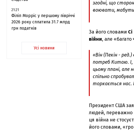
згодні, що сторо
воювати, мабуть.
21:21
Філіп Морріс у першому півріччі
2026 року сплатила 31.7 млрд
грн податків
За його словами
Сі
війни
, але «багато
Усі новини
«Він (Пекін - ред
потреб Китаю. І,
цьому плані, але
спільно спробува
торкається нас. І
Президент США заяв
людей, переважно с
ця війна не стосує
його словами, «гро