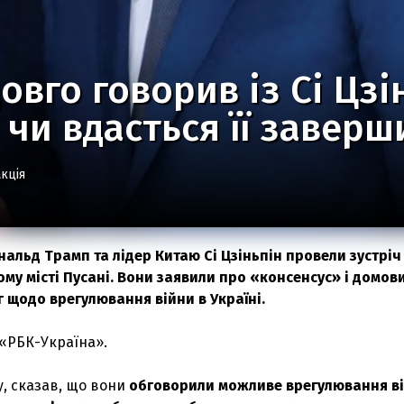
овго говорив із Сі Цзі
: чи вдасться її заверш
кція
альд Трамп та лідер Китаю Сі Цзіньпін провели зустріч
му місті Пусані. Вони заявили про «консенсус» і домов
 щодо врегулювання війни в Україні.
«РБК-Україна».
у, сказав, що вони
обговорили можливе врегулювання в