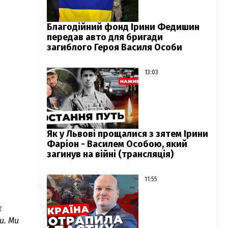
Благодійний фонд Ірини Федишин
передав авто для бригади
загиблого Героя Василя Особи
13:03
Як у Львові прощалися з зятем Ірини
Фаріон - Василем Особою, який
загинув на війні (трансляція)
11:55
є
и. Ми