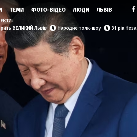
И
ТЕМИ
ФОТО-ВІДЕО
ЛЮДИ
ЛЬВІВ
орить ВЕЛИКИЙ Львів
Народне толк-шоу
31 рік Нез