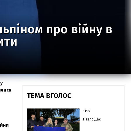
ньпіном про війну в
ити
 у
илися
ТЕМА ВГОЛОС
11:15
Павло Дак
ійни