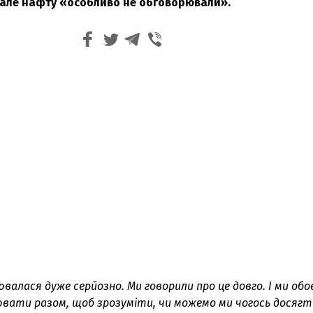
 але нафту «особливо не обговорювали».
валася дуже серйозно. Ми говорили про це довго. І ми обо
вати разом, щоб зрозуміти, чи можемо ми чогось досягт