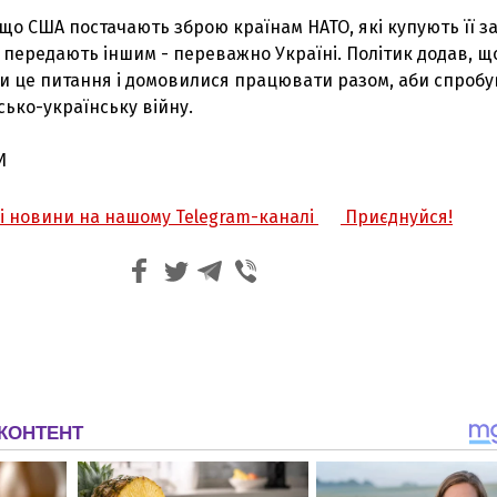
що США постачають зброю країнам НАТО, які купують її з
передають іншим - переважно Україні. Політик додав, щ
и це питання і домовилися працювати разом, аби спробу
ько-українську війну.
И
жі новини на нашому Telegram-каналі
Приєднуйся!