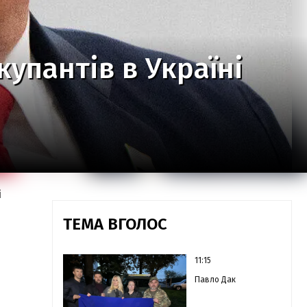
купантів в Україні
і
ТЕМА ВГОЛОС
11:15
Павло Дак