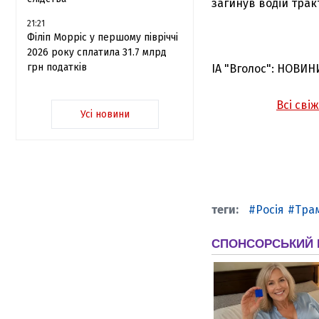
загинув водій трак
21:21
Філіп Морріс у першому півріччі
2026 року сплатила 31.7 млрд
грн податків
ІА "Вголос": НОВИН
Всі сві
Усі новини
Росія
Тра