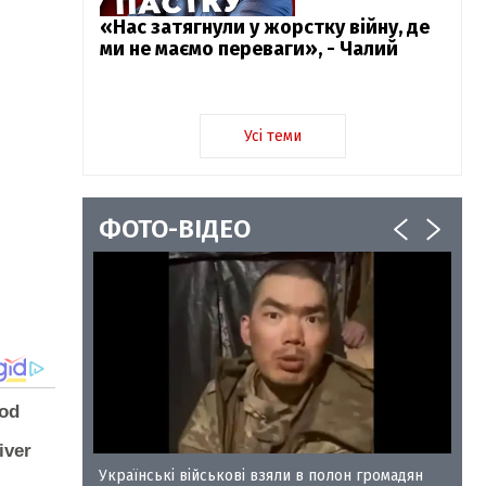
«Нас затягнули у жорстку війну, де
ми не маємо переваги», - Чалий
Усі теми
ФОТО-ВІДЕО
у-35
Українські військові взяли в полон громадян