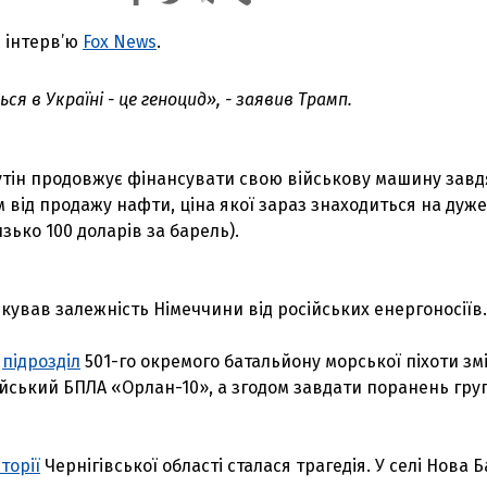
в інтерв’ю
Fox News
.
ся в Україні - це геноцид», - заявив Трамп.
путін продовжує фінансувати свою військову машину зав
від продажу нафти, ціна якої зараз знаходиться на дуже
зько 100 доларів за барель).
кував залежність Німеччини від російських енергоносіїв.
,
підрозділ
501-го окремого батальйону морської піхоти змі
йський БПЛА «Орлан-10», а згодом завдати поранень груп
торії
Чернігівської області сталася трагедія. У селі Нова 