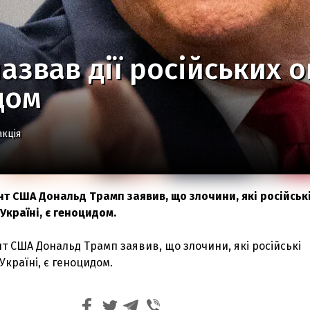
азвав дії російських о
дом
акція
т США Дональд Трамп заявив, що злочини, які російськ
 Україні, є геноцидом.
 США Дональд Трамп заявив, що злочини, які російські
Україні, є геноцидом.