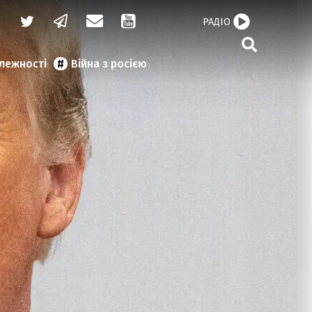
РАДІО
алежності
Війна з росією