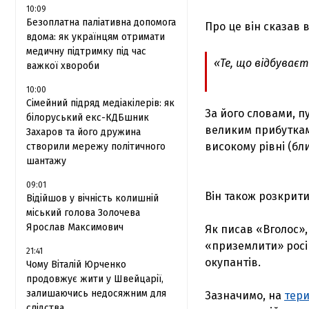
10:09
Безоплатна паліативна допомога
Про це він сказав 
вдома: як українцям отримати
медичну підтримку під час
«Те, що відбуваєть
важкої хвороби
10:00
Сімейний підряд медіакілерів: як
За його словами, 
білоруський екс-КДБшник
великим прибуткам 
Захаров та його дружина
високому рівні (бли
створили мережу політичного
шантажу
09:01
Він також розкрити
Відійшов у вічність колишній
міський голова Золочева
Ярослав Максимович
Як писав «Вголос»
«приземлити» росі
21:41
окупантів.
Чому Віталій Юрченко
продовжує жити у Швейцарії,
залишаючись недосяжним для
Зазначимо, на
тери
слідства