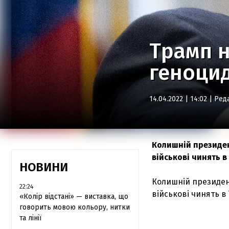
Трамп н
геноци
14.04.2022 | 14:02 |
Ред
Колишній президен
військові чинять в
НОВИНИ
Колишній президент
22:24
військові чинять в 
«Колір відстані» — виставка, що
говорить мовою кольору, нитки
та лінії