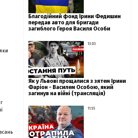
Благодійний фонд Ірини Федишин
передав авто для бригади
загиблого Героя Василя Особи
13:03
дяки
Як у Львові прощалися з зятем Ірини
Фаріон - Василем Особою, який
загинув на війні (трансляція)
г
11:55
і
Басань