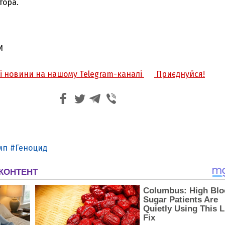
тора.
И
жі новини на нашому Telegram-каналі
Приєднуйся!
мп
Геноцид
З'явилося відео знищеного ворожого С