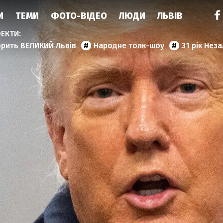
И
ТЕМИ
ФОТО-ВІДЕО
ЛЮДИ
ЛЬВІВ
орить ВЕЛИКИЙ Львів
Народне толк-шоу
31 рік Нез