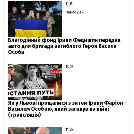
11:15
Павло Дак
Благодійний фонд Ірини Федишин передав
авто для бригади загиблого Героя Василя
Особи
13:03
Як у Львові прощалися з зятем Ірини Фаріон -
Василем Особою, який загинув на війні
(трансляція)
11:55