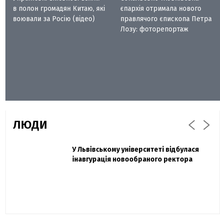
в полон громадян Китаю, які
єпархія отримала нового
воювали за Росію (відео)
правлячого єпископа Петра
Лозу: фоторепортаж
ЛЮДИ
Захисник "Азовсталі" Діанов вдруге
У Львівському університеті відбулася
Павло Дак
одружився та показав фото з весілля
інавгурація новообраного ректора
«Час не лікує, лише притуплює біль»:
сестра загиблого під Бахмутом Воїна з
Буковини розповіла про брата