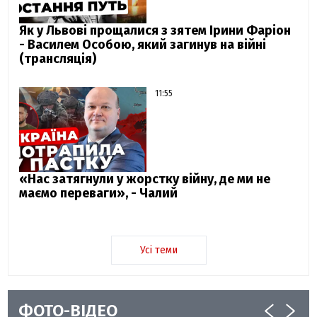
Як у Львові прощалися з зятем Ірини Фаріон
- Василем Особою, який загинув на війні
(трансляція)
11:55
«Нас затягнули у жорстку війну, де ми не
маємо переваги», - Чалий
Усі теми
ФОТО-ВІДЕО