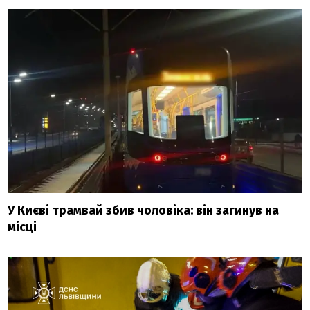
У Києві трамвай збив чоловіка: він загинув на
місці