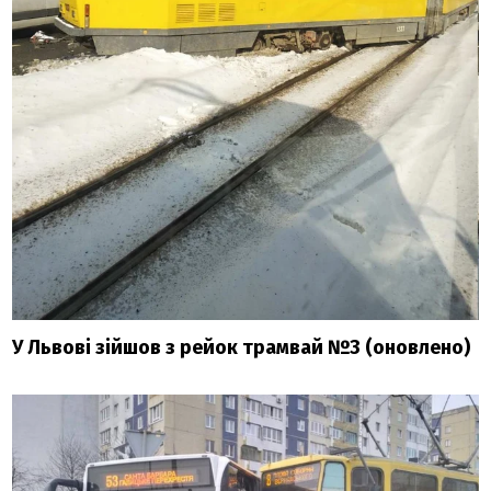
У Львові зійшов з рейок трамвай №3 (оновлено)