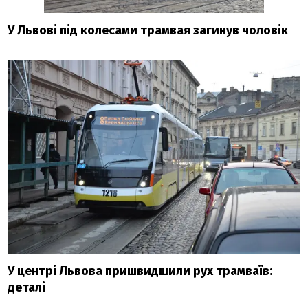
У Львові під колесами трамвая загинув чоловік
У центрі Львова пришвидшили рух трамваїв:
деталі