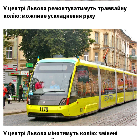
У центрі Львова ремонтуватимуть трамвайну
колію: можливе ускладнення руху
У центрі Львова мінятимуть колію: змінені