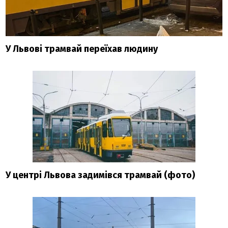
У Львові трамвай переїхав людину
У центрі Львова задимівся трамвай (фото)