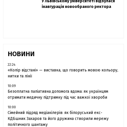
Захисник "Азовсталі" Діанов вдруге
У Львівському університеті відбулася
Павло Дак
одружився та показав фото з весілля
інавгурація новообраного ректора
«Час не лікує, лише притуплює біль»:
сестра загиблого під Бахмутом Воїна з
Буковини розповіла про брата
НОВИНИ
22:24
«Колір відстані» — виставка, що говорить мовою кольору,
нитки та лінії
10:09
Безоплатна паліативна допомога вдома: як українцям
отримати медичну підтримку під час важкої хвороби
10:00
Сімейний підряд медіакілерів: як білоруський екс-
КДБшник Захаров та його дружина створили мережу
політичного шантажу