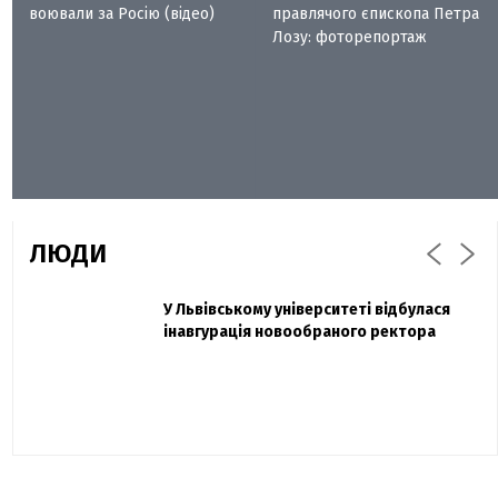
воювали за Росію (відео)
правлячого єпископа Петра
Лозу: фоторепортаж
ЛЮДИ
Захисник "Азовсталі" Діанов вдруге
У Львівському університеті відбулася
Павло Дак
одружився та показав фото з весілля
інавгурація новообраного ректора
«Час не лікує, лише притуплює біль»:
сестра загиблого під Бахмутом Воїна з
Буковини розповіла про брата