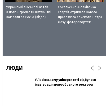
Українські військові взяли
Сокальсько-Жовківська
в полон громадян Китаю, які
єпархія отримала нового
воювали за Росію (відео)
правлячого єпископа Петра
Лозу: фоторепортаж
ЛЮДИ
Захисник "Азовсталі" Діанов вдруге
У Львівському університеті відбулася
Павло Дак
одружився та показав фото з весілля
інавгурація новообраного ректора
«Час не лікує, лише притуплює біль»:
сестра загиблого під Бахмутом Воїна з
Буковини розповіла про брата