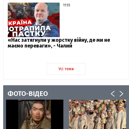
11:55
«Нас затягнули у жорстку війну, де ми не
маємо переваги», - Чалий
Усі теми
ФОТО-ВІДЕО