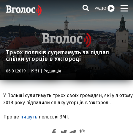
РАДІО
Трьох поляків судитимуть за підпал
спілки угорців в Ужгороді
06.01.2019 | 19:51 |
Редакція
У Польщі судитимуть трьох своїх громадян, які у лютому
2018 року підпалили спілку угорців в Ужгороді.
Про це
пишуть
польські ЗМІ.