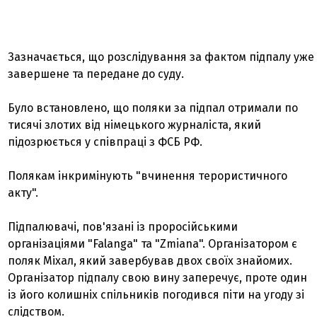
Зазначається, що розслідування за фактом підпалу уже
завершене та передане до суду.
Було встановлено, що поляки за підпал отримали по
тисячі злотих від німецького журналіста, який
підозрюється у співпраці з ФСБ РФ.
Полякам інкримінують "вчинення терористичного
акту".
Підпалювачі, пов'язані із проросійськими
організаціями "Falanga" та "Zmiana". Організатором є
поляк Міхал, який завербував двох своїх знайомих.
Організатор підпалу свою вину заперечує, проте один
із його колишніх спільників погодився піти на угоду зі
слідством.