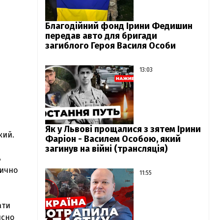
Благодійний фонд Ірини Федишин
передав авто для бригади
загиблого Героя Василя Особи
13:03
Як у Львові прощалися з зятем Ірини
кий.
Фаріон - Василем Особою, який
загинув на війні (трансляція)
ь
тично
11:55
ати
йсно