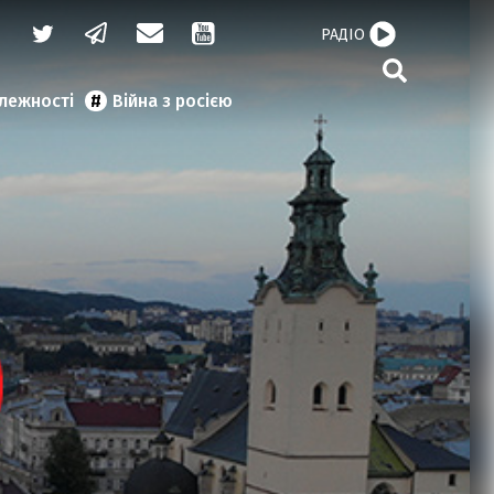
РАДІО
алежності
Війна з росією