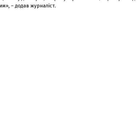
им», – додав журналіст.
З'явилося відео знищеного ворожого С