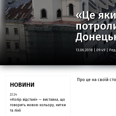
«Це яки
потроли
Донець
13.06.2018 | 09:49 |
Ред
Про це на своїй сто
НОВИНИ
22:24
«Колір відстані» — виставка, що
говорить мовою кольору, нитки
та лінії