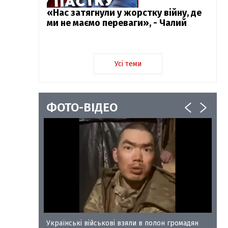
«Нас затягнули у жорстку війну, де
ми не маємо переваги», - Чалий
Усі теми
ФОТО-ВІДЕО
у-35
Українські військові взяли в полон громадян