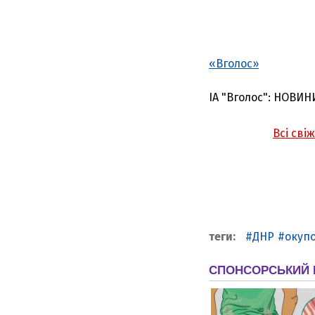
«Вголос»
ІА "Вголос": НОВИН
Всі сві
ДНР
окуп