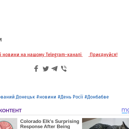
И
жі новини на нашому Telegram-каналі
Приєднуйся!
ований Донецьк
новини
День Росії
Донбабве