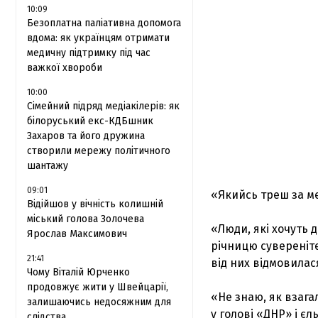
10:09
Безоплатна паліативна допомога
вдома: як українцям отримати
медичну підтримку під час
важкої хвороби
10:00
Сімейний підряд медіакілерів: як
білоруський екс-КДБшник
Захаров та його дружина
створили мережу політичного
шантажу
09:01
«Якийсь треш за м
Відійшов у вічність колишній
міський голова Золочева
«Люди, які хочуть 
Ярослав Максимович
річницю суверенітет
21:41
від них відмовилася
Чому Віталій Юрченко
продовжує жити у Швейцарії,
«Не знаю, як взага
залишаючись недосяжним для
у голові «ДНР» і є
слідства