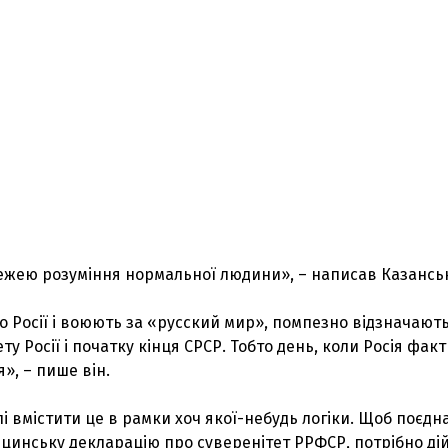
ежею розуміння нормальної людини», – написав Казансь
до Росії і воюють за «русский мир», помпезно відзначают
у Росії і початку кінця СРСР. Тобто день, коли Росія фак
», – пише він.
лі вмістити це в рамки хоч якої-небудь логіки. Щоб поєдн
льцинську декларацію про суверенітет РРФСР, потрібно ді