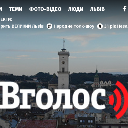
И
ТЕМИ
ФОТО-ВІДЕО
ЛЮДИ
ЛЬВІВ
орить ВЕЛИКИЙ Львів
Народне толк-шоу
31 рік Нез