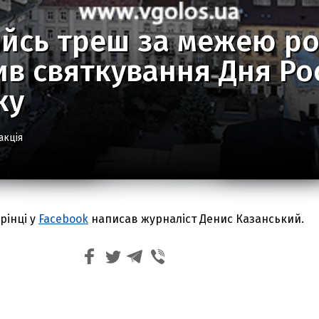
йсь треш за межею ро
в святкування Дня Рос
ку
акція
рінці у
Facebook
написав журналіст Денис Казанський.