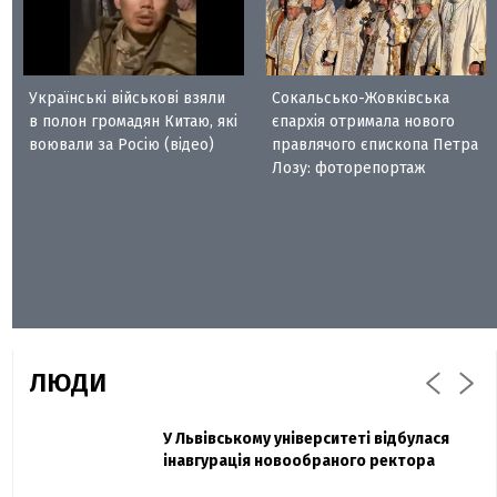
Українські військові взяли
Сокальсько-Жовківська
в полон громадян Китаю, які
єпархія отримала нового
воювали за Росію (відео)
правлячого єпископа Петра
Лозу: фоторепортаж
ЛЮДИ
Захисник "Азовсталі" Діанов вдруге
У Львівському університеті відбулася
Павло Дак
одружився та показав фото з весілля
інавгурація новообраного ректора
«Час не лікує, лише притуплює біль»: