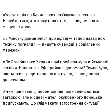
«Усь усю ніч по Бакинських роз'їжджала техніка.
Начебто тихо, а техніку ганяють», — повідомляють
місцеві жителі.
«В Мінську домовилися про відвід — тепер назад всю
техніку погнали», — пишуть очевидці в соціальних
мережах.
«По Розі близько 2 годин ночі пройшла купа військової
техніки. Напевно, з РФ прийшла допомога? Темно було,
але танки і гради точно розглянула», — повідомляє
донеччанка.
З чим пов'язані ці переміщення поки залишається
загадкою, але місцеві жителі окупованого Донецька
припускають, що слід чекати загострення ситуації.