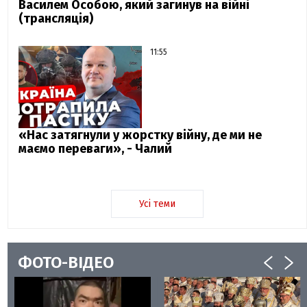
Василем Особою, який загинув на війні
(трансляція)
11:55
«Нас затягнули у жорстку війну, де ми не
маємо переваги», - Чалий
Усі теми
ФОТО-ВІДЕО