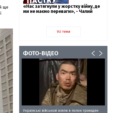
«Нас затягнули у жорстку війну, де
й ще
ми не маємо переваги», - Чалий
і
Усі теми
ФОТО-ВІДЕО
у-35
Українські військові взяли в полон громадян