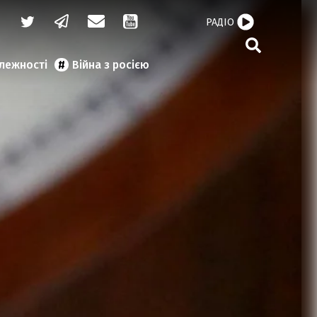
РАДІО
алежності
Війна з росією