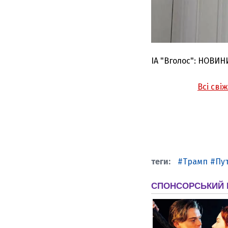
ІА "Вголос": НОВИН
Всі сві
Трамп
Пут