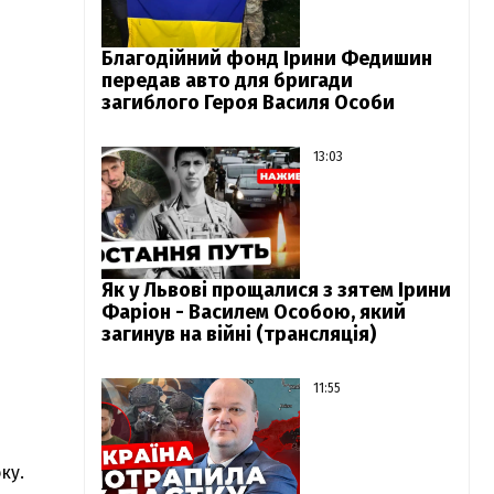
Благодійний фонд Ірини Федишин
передав авто для бригади
загиблого Героя Василя Особи
13:03
Як у Львові прощалися з зятем Ірини
Фаріон - Василем Особою, який
загинув на війні (трансляція)
11:55
ку.