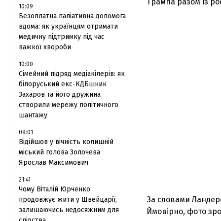
Трампа разом із р
10:09
Безоплатна паліативна допомога
вдома: як українцям отримати
медичну підтримку під час
важкої хвороби
10:00
Сімейний підряд медіакілерів: як
білоруський екс-КДБшник
Захаров та його дружина
створили мережу політичного
шантажу
09:01
Відійшов у вічність колишній
міський голова Золочева
Ярослав Максимович
21:41
Чому Віталій Юрченко
За словами Ландерс
продовжує жити у Швейцарії,
залишаючись недосяжним для
Ймовірно, фото зро
слідства