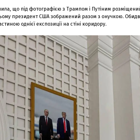
чила, що під фотографією з Трампом і Путіним розміщени
ньому президент США зображений разом з онучкою. Обидв
стиною однієї експозиції на стіні коридору.
З'явилося відео знищеного ворожого С