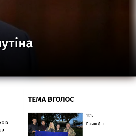
путіна
ТЕМА ВГОЛОС
11:15
ькою
Павло Дак
да