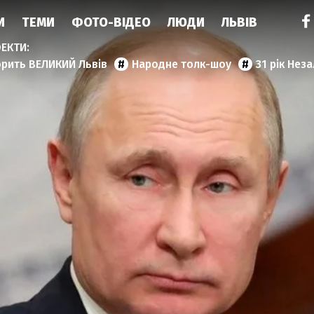
И
ТЕМИ
ФОТО-ВІДЕО
ЛЮДИ
ЛЬВІВ
орить ВЕЛИКИЙ Львів
Народне толк-шоу
31 рік Нез