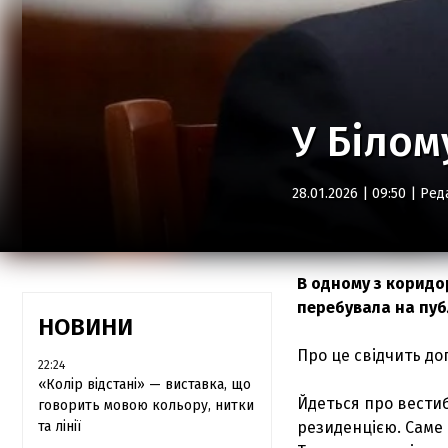
У Білом
28.01.2026 | 09:50 |
Ред
В одному з коридо
перебувала на публ
НОВИНИ
Про це свідчить до
22:24
«Колір відстані» — виставка, що
Йдеться про вестиб
говорить мовою кольору, нитки
та лінії
резиденцією. Саме