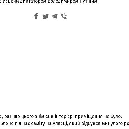
осійським диктатором Володимиром Путіним.
, раніше цього знімка в інтер’єрі приміщення не було.
блене під час саміту на Алясці, який відбувся минулого ро