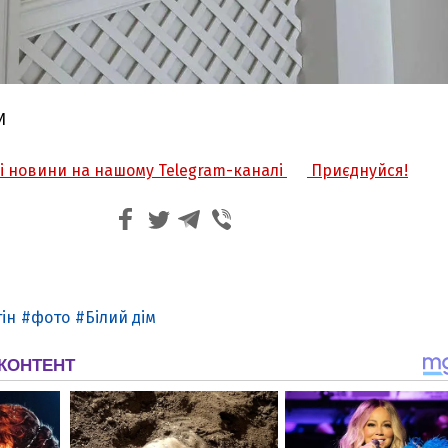
И
жі новини на нашому Telegram-каналі
Приєднуйся!
ін
фото
Білий дім