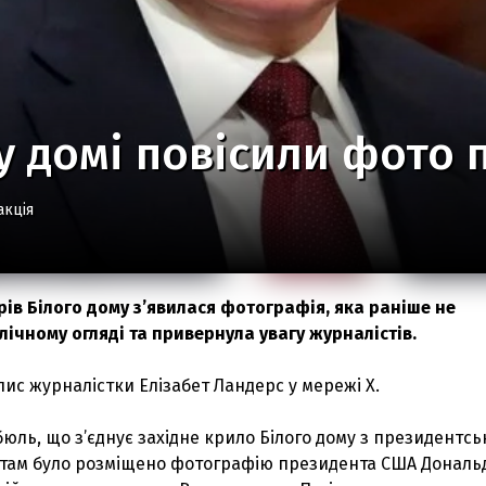
у домі повісили фото 
акція
рів Білого дому з’явилася фотографія, яка раніше не
ічному огляді та привернула увагу журналістів.
пис журналістки Елізабет Ландерс у мережі Х.
юль, що з’єднує західне крило Білого дому з президентс
 там було розміщено фотографію президента США Дональ