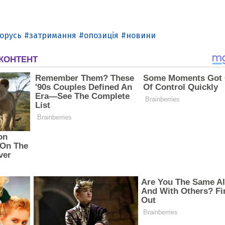
лорусь
затримання
опозиція
новини