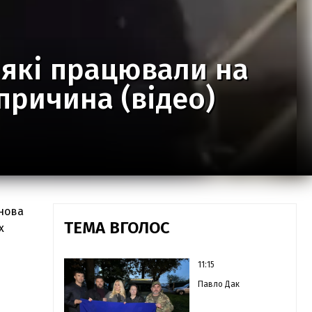
, які працювали на
причина (відео)
анова
ТЕМА ВГОЛОС
х
11:15
Павло Дак