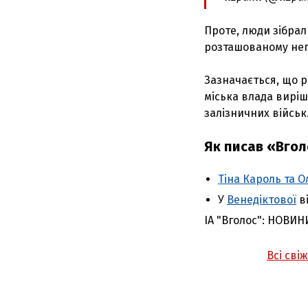
Проте, люди зібрал
розташованому неп
Зазначається, що р
міська влада виріш
залізничних військ
Як писав «Вгол
Тіна Кароль та 
У
Венедіктової
ві
ІА "Вголос": НОВИН
Всі сві