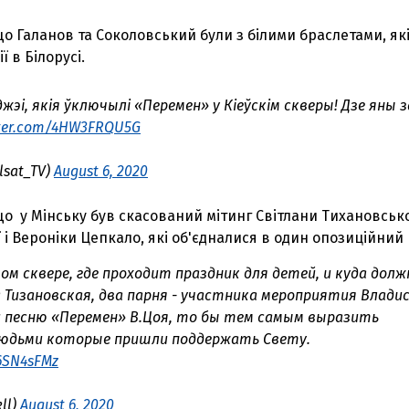
о Галанов та Соколовський були з білими браслетами, які
 в Білорусі.
эі, якія ўключылі «Перемен» у Кіеўскім скверы! Дзе яны з
tter.com/4HW3FRQU5G
lsat_TV)
August 6, 2020
о у Мінську був скасований мітинг Світлани Тихановсько
 і Вероніки Цепкало, які об'єдналися в один опозиційний 
ком сквере, где проходит праздник для детей, и куда долж
Тизановская, два парня - участника мероприятия Владис
и песню «Перемен» В.Цоя, то бы тем самым выразить
людьми которые пришли поддержать Свету.
r6SN4sFMz
З'явилося відео знищеного ворожого С
kll)
August 6, 2020