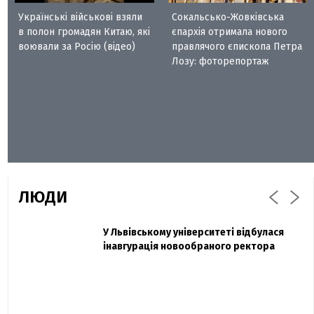
Українські військові взяли
Сокальсько-Жовківська
в полон громадян Китаю, які
єпархія отримала нового
воювали за Росію (відео)
правлячого єпископа Петра
Лозу: фоторепортаж
ЛЮДИ
Захисник "Азовсталі" Діанов вдруге
У Львівському університеті відбулася
Павло Дак
одружився та показав фото з весілля
інавгурація новообраного ректора
«Час не лікує, лише притуплює біль»:
сестра загиблого під Бахмутом Воїна з
Буковини розповіла про брата