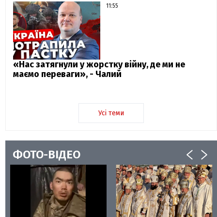
11:55
«Нас затягнули у жорстку війну, де ми не
маємо переваги», - Чалий
Усі теми
ФОТО-ВІДЕО