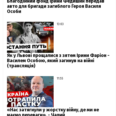
Благодійний фонд Ірини Федишин передав
авто для бригади загиблого Героя Василя
Особи
13:03
Як у Львові прощалися з зятем Ірини Фаріон -
Василем Особою, який загинув на війні
(трансляція)
11:55
«Нас затягнули у жорстку війну, де ми не
маємо переваги», - Чалий