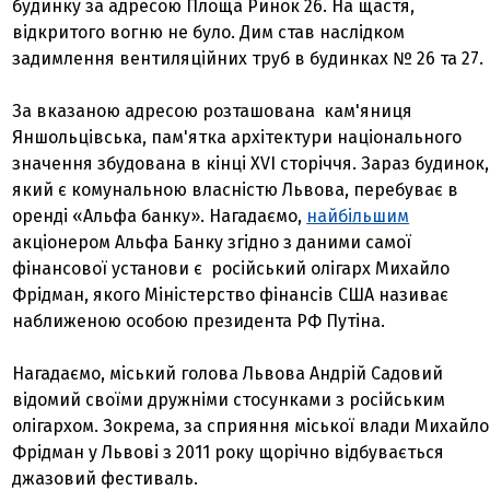
будинку за адресою Площа Ринок 26. На щастя,
відкритого вогню не було. Дим став наслідком
задимлення вентиляційних труб в будинках № 26 та 27.
За вказаною адресою розташована кам'яниця
Яншольцівська, пам'ятка архітектури національного
значення збудована в кінці XVI сторіччя. Зараз будинок,
який є комунальною власністю Львова, перебуває в
оренді «Альфа банку». Нагадаємо,
найбільшим
акціонером Альфа Банку згідно з даними самої
фінансової установи є російський олігарх Михайло
Фрідман, якого Міністерство фінансів США називає
наближеною особою президента РФ Путіна.
Нагадаємо, міський голова Львова Андрій Садовий
відомий своїми дружніми стосунками з російським
олігархом. Зокрема, за сприяння міської влади Михайло
Фрідман у Львові з 2011 року щорічно відбувається
джазовий фестиваль.