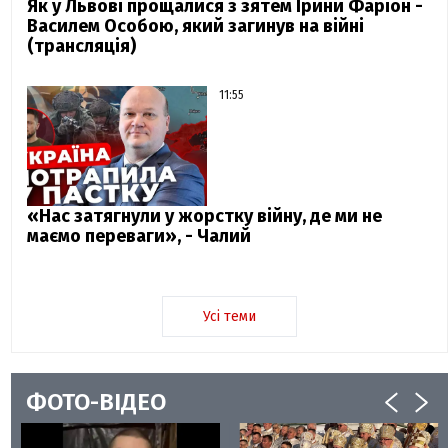
Як у Львові прощалися з зятем Ірини Фаріон -
Василем Особою, який загинув на війні
(трансляція)
11:55
«Нас затягнули у жорстку війну, де ми не
маємо переваги», - Чалий
Усі теми
ФОТО-ВІДЕО