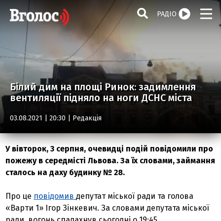
РАДІО
Білий дим на площі Ринок: задимлення
вентиляції підняло на ноги ДСНС міста
03.08.2021 | 20:30 |
Редакція
У вівторок, 3 серпня, очевидці подій повідомили про
пожежу в середмісті Львова. За їх словами, займання
сталось на даху будинку № 28.
Про це
повідомив
депутат міської ради та голова
«Варти 1» Ігор Зінкевич. За словами депутата міської
ради, вогонь спалахнув сьогодні о 19:45.