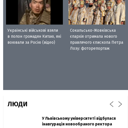
Українські військові взяли
Сокальсько-Жовківська
в полон громадян Китаю, які
єпархія отримала нового
воювали за Росію (відео)
правлячого єпископа Петра
Лозу: фоторепортаж
ЛЮДИ
Захисник "Азовсталі" Діанов вдруге
У Львівському університеті відбулася
Павло Дак
одружився та показав фото з весілля
інавгурація новообраного ректора
«Час не лікує, лише притуплює біль»: