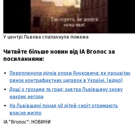
У центрі Львова спалахнула пожежа
Читайте більше новин від ІА Вголос за
посиланнями:
Переплюнули ділків епохи Януковича: як процвітає
ринок контрафактних цигарок в Україні. (відео)
Дощі з грозами та град: завтра Львівщину знову
накриє негода
На Львівщині понад 40 дітей-сиріт отримають
власне житло
ІА "Вголос": НОВИНИ