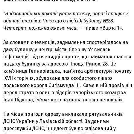
“
Надзвичайники локалізують пожежу, наразі працює 3
одиниці техніки. Поки що в під’їзді будинку №28.
Четверта пожежна вже на місці.
” – пише «Варта 1».
За словами очевидців, задимлення спостерігалось на
даху будинку у центрі міста. Спершу з'явилась
інформація від очевидців про те, що займання сталося
на даху будинку за адресою Площа Ринок, 28. Це
кам'яниця Гепнерівська, пам'ятка архітектури початку
XVII сторіччя, збудована для особистого лікаря
польського короля Сигізмунда ІІІ. Саме в ній провів ніч
перед стратою один з лідерів запорізького козацтва
Іван Підкова, ім'ям якого названа площа неподалік.
На місце пригоди одразу викликали рятувальників
ДСНС України у Львівській області. За даними
пресслужби ДСНС, інцидент був локалізований у