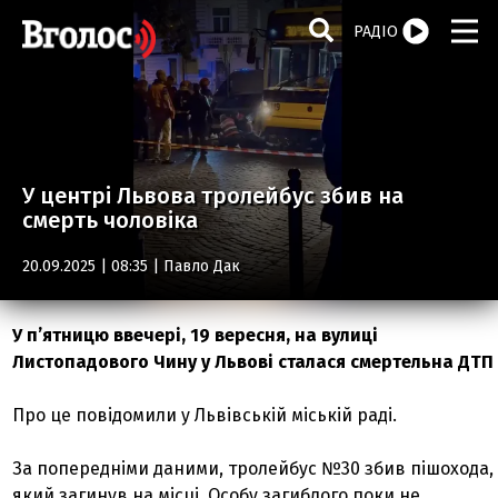
РАДІО
У центрі Львова тролейбус збив на
смерть чоловіка
20.09.2025 | 08:35 |
Павло Дак
У п’ятницю ввечері, 19 вересня, на вулиці
Листопадового Чину у Львові сталася смертельна ДТП
Про це повідомили у Львівській міській раді.
За попередніми даними, тролейбус №30 збив пішохода,
який загинув на місці. Особу загиблого поки не