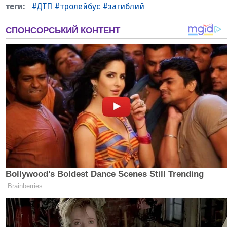
ДТП
тролейбус
загиблий