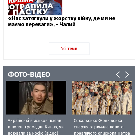
«Нас затягнули у жорстку війну, де ми не
маємо переваги», - Чалий
Усі теми
ФОТО-ВІДЕО
Українські військові взяли
Сокальсько-Жовківська
в полон громадян Китаю, які
єпархія отримала нового
воювали за Росію (відео)
правлячого єпископа Петра