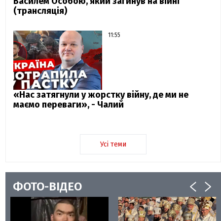
Василем Особою, який загинув на війні
(трансляція)
11:55
«Нас затягнули у жорстку війну, де ми не
маємо переваги», - Чалий
Усі теми
ФОТО-ВІДЕО