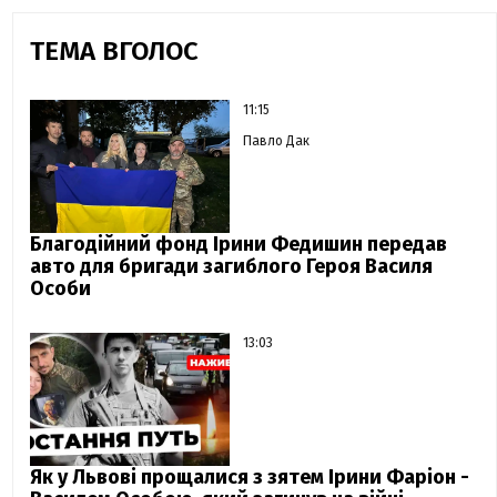
ТЕМА ВГОЛОС
11:15
Павло Дак
Благодійний фонд Ірини Федишин передав
авто для бригади загиблого Героя Василя
Особи
13:03
Як у Львові прощалися з зятем Ірини Фаріон -