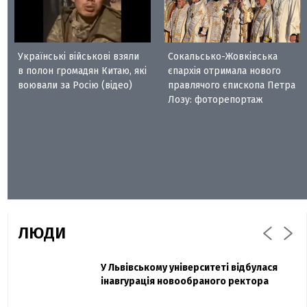
Українські військові взяли
Сокальсько-Жовківська
в полон громадян Китаю, які
єпархія отримала нового
воювали за Росію (відео)
правлячого єпископа Петра
Лозу: фоторепортаж
ЛЮДИ
Захисник "Азовсталі" Діанов вдруге
У Львівському університеті відбулася
Павло Дак
одружився та показав фото з весілля
інавгурація новообраного ректора
«Час не лікує, лише притуплює біль»:
сестра загиблого під Бахмутом Воїна з