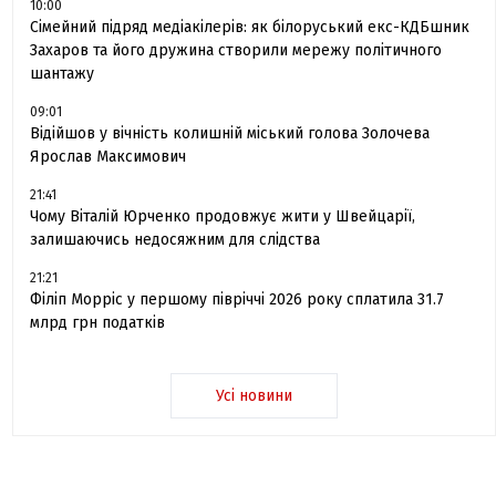
10:00
Сімейний підряд медіакілерів: як білоруський екс-КДБшник
Захаров та його дружина створили мережу політичного
шантажу
09:01
Відійшов у вічність колишній міський голова Золочева
Ярослав Максимович
21:41
Чому Віталій Юрченко продовжує жити у Швейцарії,
залишаючись недосяжним для слідства
21:21
Філіп Морріс у першому півріччі 2026 року сплатила 31.7
млрд грн податків
Усі новини