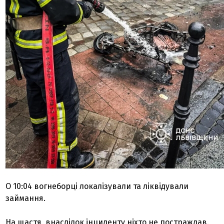
О 10:04 вогнеборці локалізували та ліквідували
займання.
На щастя, внаслідок інциденту ніхто не постраждав.