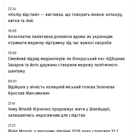
22:24
«Колір відстані» — виставка, що говорить мовою кольору,
нитки та лінії
10:09
Безоплатна паліативна допомога вдома: як українцям
отримати медичну підтримку під час важкої хвороби
10:00
Сімейний підряд медіакілерів: як білоруський екс-КДБшник
Захаров та його дружина створили мережу політичного
шантажу
09:01
Відійшов у вічність колишній міський голова Золочева
Ярослав Максимович
21:41
Чому Віталій Юрченко продовжує жити у Швейцарії,
залишаючись недосяжним для слідства
21:21
Філіп Морріс у першому півріччі 2026 року сплатила 31.7