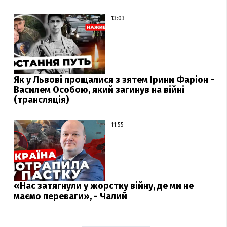
13:03
Як у Львові прощалися з зятем Ірини Фаріон -
Василем Особою, який загинув на війні
(трансляція)
11:55
«Нас затягнули у жорстку війну, де ми не
маємо переваги», - Чалий