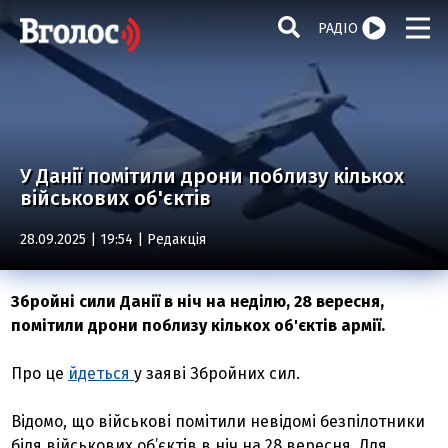
РАДІО
У Данії помітили дрони поблизу кількох
військових об'єктів
28.09.2025 | 19:54 |
Редакція
Збройні сили Данії в ніч на неділю, 28 вересня,
помітили дрони поблизу кількох об'єктів армії.
Про це
йдеться
у заяві Збройних сил.
Відомо, що військові помітили невідомі безпілотники
біля військових об’єктів в ніч на 28 вересня. Для