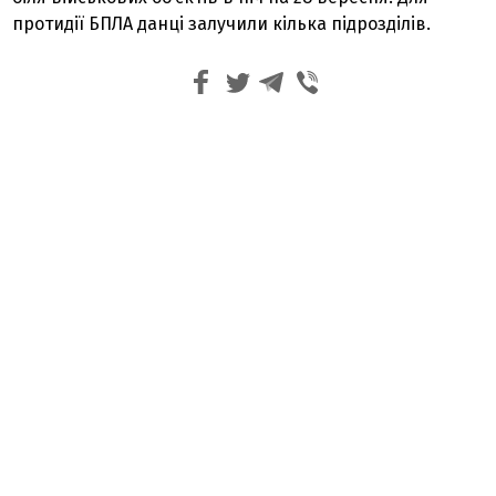
протидії БПЛА данці залучили кілька підрозділів.