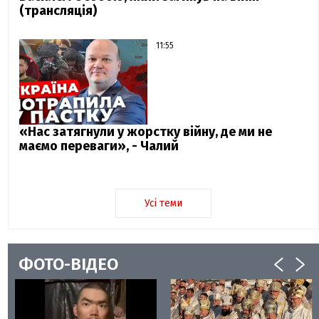
(трансляція)
11:55
«Нас затягнули у жорстку війну, де ми не
маємо переваги», - Чалий
Усі теми
ФОТО-ВІДЕО