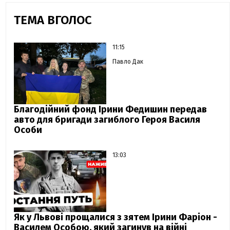
ТЕМА ВГОЛОС
11:15
Павло Дак
Благодійний фонд Ірини Федишин передав
авто для бригади загиблого Героя Василя
Особи
13:03
Як у Львові прощалися з зятем Ірини Фаріон -
Василем Особою, який загинув на війні