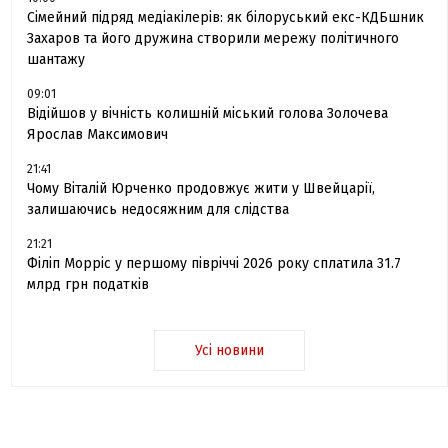
Сімейний підряд медіакілерів: як білоруський екс-КДБшник
Захаров та його дружина створили мережу політичного
шантажу
09:01
Відійшов у вічність колишній міський голова Золочева
Ярослав Максимович
21:41
Чому Віталій Юрченко продовжує жити у Швейцарії,
залишаючись недосяжним для слідства
21:21
Філіп Морріс у першому півріччі 2026 року сплатила 31.7
млрд грн податків
Усі новини