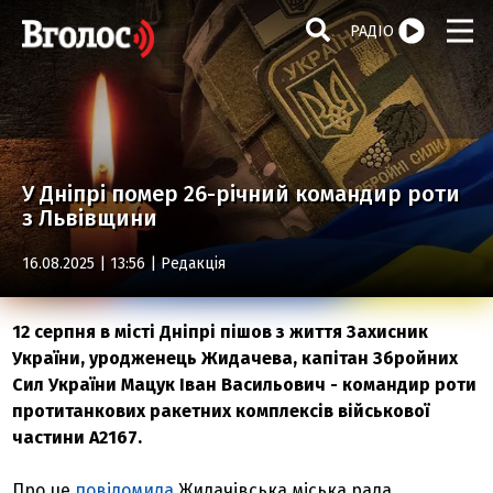
РАДІО
У Дніпрі помер 26-річний командир роти
з Львівщини
16.08.2025 | 13:56 |
Редакція
12 серпня в місті Дніпрі пішов з життя Захисник
України, уродженець Жидачева, капітан Збройних
Сил України Мацук Іван Васильович - командир роти
протитанкових ракетних комплексів військової
частини А2167.
Про це
повідомила
Жидачівська міська рада.