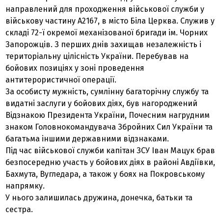
направлений для проходження військової служби у
військову частину А2167, в місто Біла Церква. Служив у
складі 72-ї окремої механізованої бригади ім. Чорних
Запорожців. З перших днів захищав незалежність і
територіальну цілісність України. Перебував на
бойових позиціях у зоні проведення
антитерористичної операції.
За особисту мужність, сумлінну багаторічну службу та
видатні заслуги у бойових діях, був нагороджений
Відзнакою Президента України, Почесним нагрудним
знаком Головнокомандувача Збройних Сил України та
багатьма іншими державними відзнаками.
Під час військової служби капітан ЗСУ Іван Мацук брав
безпосередню участь у бойових діях в районі Авдіївки,
Бахмута, Вугледара, а також у боях на Покровському
напрямку.
У нього залишилась дружина, донечка, батьки та
сестра.