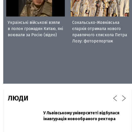
Українські військові взяли
Сокальсько-Жовківська
в полон громадян Китаю, які
єпархія отримала нового
воювали за Росію (відео)
правлячого єпископа Петра
Лозу: фоторепортаж
ЛЮДИ
Захисник "Азовсталі" Діанов вдруге
У Львівському університеті відбулася
Павло Дак
одружився та показав фото з весілля
інавгурація новообраного ректора
«Час не лікує, лише притуплює біль»:
сестра загиблого під Бахмутом Воїна з