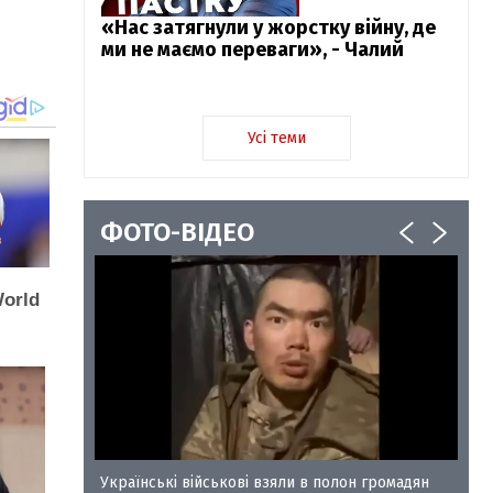
«Нас затягнули у жорстку війну, де
ми не маємо переваги», - Чалий
Усі теми
ФОТО-ВІДЕО
у-35
Українські військові взяли в полон громадян