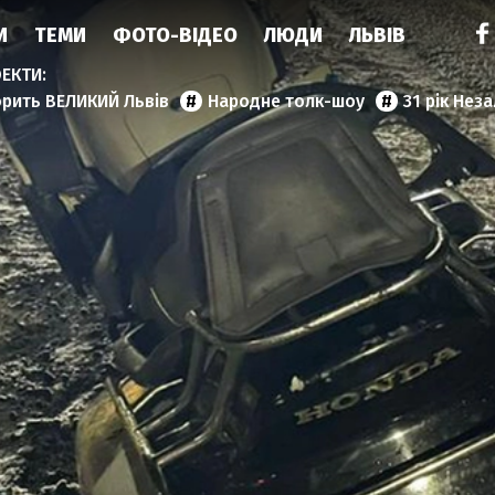
И
ТЕМИ
ФОТО-ВІДЕО
ЛЮДИ
ЛЬВІВ
орить ВЕЛИКИЙ Львів
Народне толк-шоу
31 рік Нез