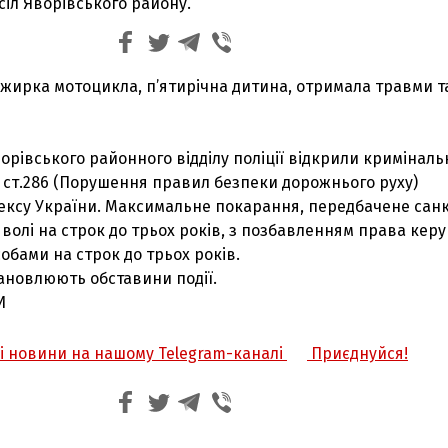
сіл Яворівського району.
жирка мотоцикла, п’ятирічна дитина, отримала травми т
ворівського районного відділу поліції відкрили криміналь
 ст.286 (Порушення правил безпеки дорожнього руху)
ексу України. Максимальне покарання, передбачене сан
 волі на строк до трьох років, з позбавленням права кер
бами на строк до трьох років.
ановлюють обставини події.
И
жі новини на нашому Telegram-каналі
Приєднуйся!