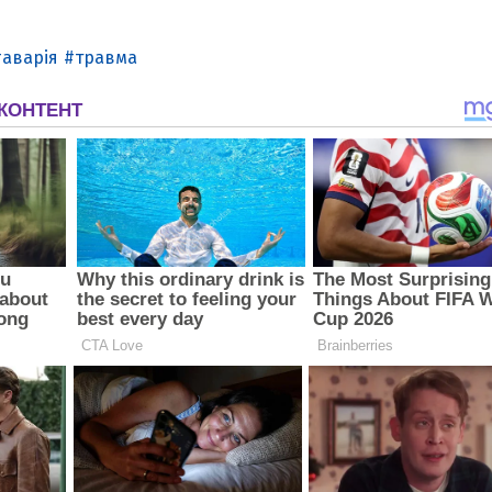
аварія
травма
З'явилося відео знищеного ворожого С