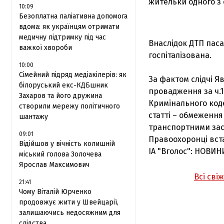
жительки одного з 
10:09
Безоплатна паліативна допомога
вдома: як українцям отримати
медичну підтримку під час
Внаслідок ДТП паса
важкої хвороби
госпіталізована.
10:00
Сімейний підряд медіакілерів: як
За фактом слідчі Я
білоруський екс-КДБшник
провадження за ч.1
Захаров та його дружина
Кримінального код
створили мережу політичного
статті – обмеження
шантажу
транспортними засо
09:01
Правоохоронці вст
Відійшов у вічність колишній
ІА "Вголос": НОВИН
міський голова Золочева
Ярослав Максимович
Всі сві
21:41
Чому Віталій Юрченко
продовжує жити у Швейцарії,
залишаючись недосяжним для
слідства