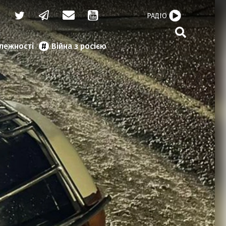
РАДІО
алежності
Війна з росією