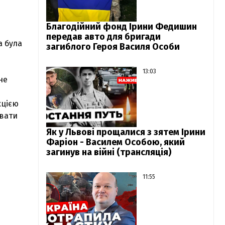
Благодійний фонд Ірини Федишин
передав авто для бригади
а була
загиблого Героя Василя Особи
13:03
не
кцією
увати
Як у Львові прощалися з зятем Ірини
Фаріон - Василем Особою, який
загинув на війні (трансляція)
11:55