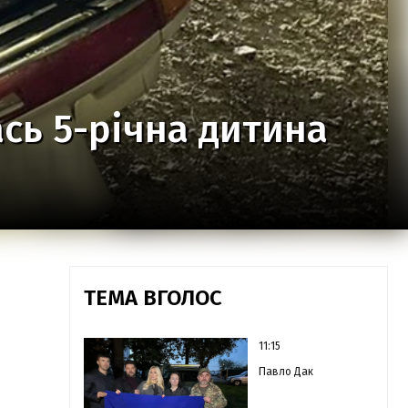
сь 5-річна дитина
ТЕМА ВГОЛОС
11:15
Павло Дак