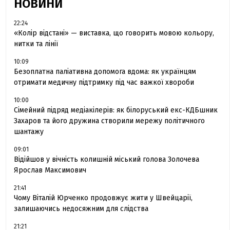
НОВИНИ
22:24
«Колір відстані» — виставка, що говорить мовою кольору,
нитки та лінії
10:09
Безоплатна паліативна допомога вдома: як українцям
отримати медичну підтримку під час важкої хвороби
10:00
Сімейний підряд медіакілерів: як білоруський екс-КДБшник
Захаров та його дружина створили мережу політичного
шантажу
09:01
Відійшов у вічність колишній міський голова Золочева
Ярослав Максимович
21:41
Чому Віталій Юрченко продовжує жити у Швейцарії,
залишаючись недосяжним для слідства
21:21