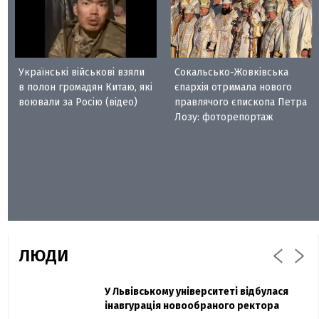
Українські військові взяли
Сокальсько-Жовківська
в полон громадян Китаю, які
єпархія отримала нового
воювали за Росію (відео)
правлячого єпископа Петра
Лозу: фоторепортаж
ЛЮДИ
Захисник "Азовсталі" Діанов вдруге
У Львівському університеті відбулася
Павло Дак
одружився та показав фото з весілля
інавгурація новообраного ректора
«Час не лікує, лише притуплює біль»: