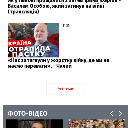
Як у Львові прощалися з зятем Ірини Фаріон -
Василем Особою, який загинув на війні
(трансляція)
11:55
«Нас затягнули у жорстку війну, де ми не
маємо переваги», - Чалий
Усі теми
ФОТО-ВІДЕО