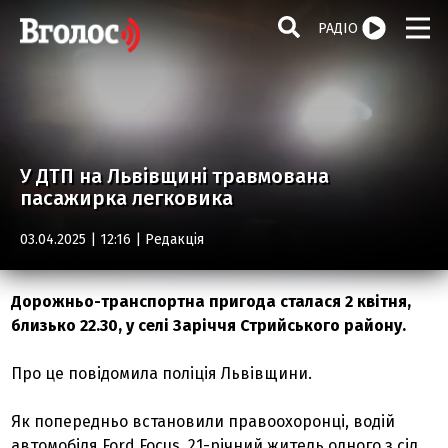
РАДІО
У ДТП на Львівщині травмована
пасажирка легковика
03.04.2025 | 12:16 |
Редакція
Дорожньо-транспортна пригода сталася 2 квітня,
близько 22.30, у селі Заріччя Стрийського району.
Про це повідомила поліція Львівщини.
Як попередньо встановили правоохоронці, водій
автомобіля Ford Focus, 21-річний житель одного з сіл