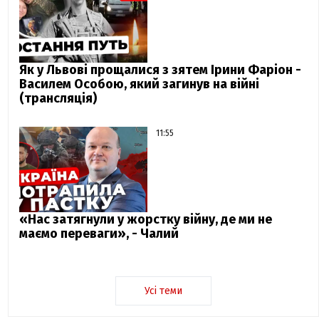
Як у Львові прощалися з зятем Ірини Фаріон -
Василем Особою, який загинув на війні
(трансляція)
11:55
«Нас затягнули у жорстку війну, де ми не
маємо переваги», - Чалий
Усі теми