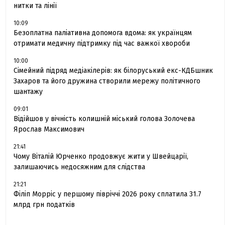
нитки та лінії
10:09
Безоплатна паліативна допомога вдома: як українцям
отримати медичну підтримку під час важкої хвороби
10:00
Сімейний підряд медіакілерів: як білоруський екс-КДБшник
Захаров та його дружина створили мережу політичного
шантажу
09:01
Відійшов у вічність колишній міський голова Золочева
Ярослав Максимович
21:41
Чому Віталій Юрченко продовжує жити у Швейцарії,
залишаючись недосяжним для слідства
21:21
Філіп Морріс у першому півріччі 2026 року сплатила 31.7
млрд грн податків