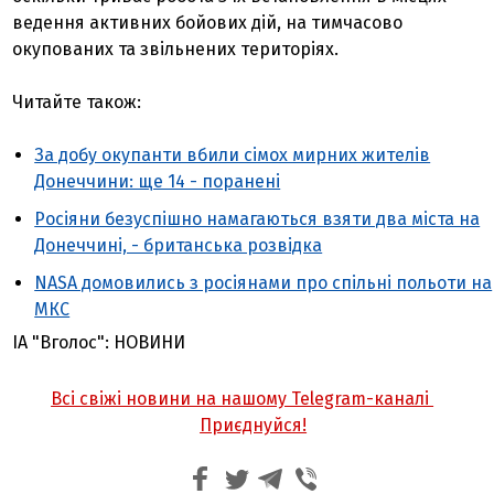
ведення активних бойових дій, на тимчасово
окупованих та звільнених територіях.
Читайте також:
За добу окупанти вбили сімох мирних жителів
Донеччини: ще 14 - поранені
Росіяни безуспішно намагаються взяти два міста на
Донеччині, - британська розвідка
NASA домовились з росіянами про спільні польоти на
МКС
ІА "Вголос": НОВИНИ
Всі свіжі новини на нашому Telegram-каналі
Приєднуйся!