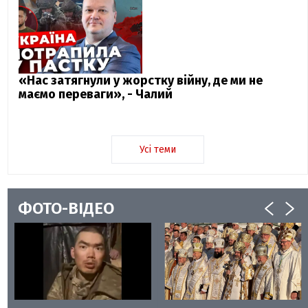
«Нас затягнули у жорстку війну, де ми не
маємо переваги», - Чалий
Усі теми
ФОТО-ВІДЕО