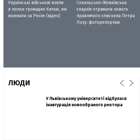
Українські військові взяли
Сокальсько-Жовківська
в полон громадян Китаю, які
єпархія отримала нового
воювали за Росію (відео)
правлячого єпископа Петра
Лозу: фоторепортаж
ЛЮДИ
Захисник "Азовсталі" Діанов вдруге
У Львівському університеті відбулася
Павло Дак
одружився та показав фото з весілля
інавгурація новообраного ректора
«Час не лікує, лише притуплює біль»:
сестра загиблого під Бахмутом Воїна з
Буковини розповіла про брата