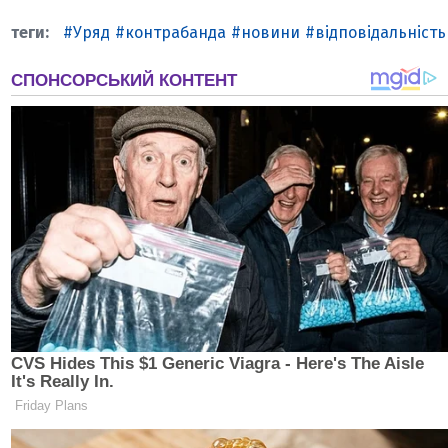
Уряд
контрабанда
новини
відповідальність