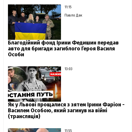
11:15
Павло Дак
Благодійний фонд Ірини Федишин передав
авто для бригади загиблого Героя Василя
Особи
13:03
Як у Львові прощалися з зятем Ірини Фаріон -
Василем Особою, який загинув на війні
(трансляція)
11:55