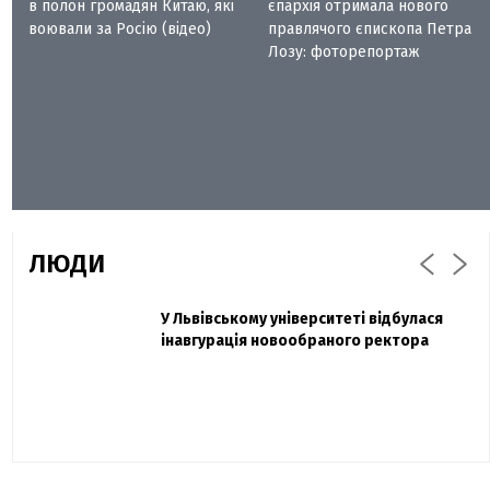
в полон громадян Китаю, які
єпархія отримала нового
воювали за Росію (відео)
правлячого єпископа Петра
Лозу: фоторепортаж
ЛЮДИ
Захисник "Азовсталі" Діанов вдруге
У Львівському університеті відбулася
Павло Дак
одружився та показав фото з весілля
інавгурація новообраного ректора
«Час не лікує, лише притуплює біль»:
сестра загиблого під Бахмутом Воїна з
Буковини розповіла про брата