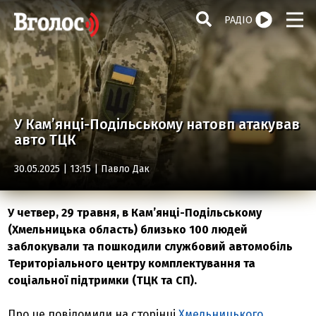
РАДІО
У Кам’янці-Подільському натовп атакував
авто ТЦК
30.05.2025 | 13:15 |
Павло Дак
У четвер, 29 травня, в Кам’янці-Подільському
(Хмельницька область) близько 100 людей
заблокували та пошкодили службовий автомобіль
Територіального центру комплектування та
соціальної підтримки (ТЦК та СП).
Про це повідомили на сторінці
Хмельницького