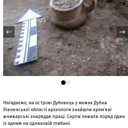
Нагадаємо, на острові Дубовець у межах Дубна
Рівненської області археологи знайшли крем’яні
жниварські знаряддя праці. Серпи лежали поряд один
із одним на однаковій глибині.