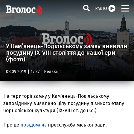
РАДІО
У Кам’янець-Подільському замку виявили
посудину ІХ-VІІІ століття до нашої ери
(фото)
08.09.2019 | 17:37 |
Редакція
На території замку у Кам’янець-Подільському
заповіднику виявлено цілу посудину пізнього етапу
чорноліської культури (ІХ-VІІІ ст. до н.е.).
Про це
повідомляє
пресслужба міської ради.