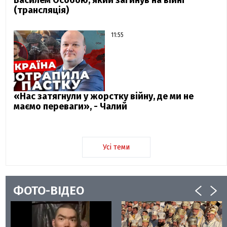
Василем Особою, який загинув на війні
(трансляція)
11:55
«Нас затягнули у жорстку війну, де ми не
маємо переваги», - Чалий
Усі теми
ФОТО-ВІДЕО