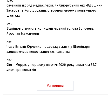
10:00
Сімейний підряд медіакілерів: як білоруський екс-КДБшник
Захаров та його дружина створили мережу політичного
шантажу
09:01
Відійшов у вічність колишній міський голова Золочева
Ярослав Максимович
21:41
Чому Віталій Юрченко продовжує жити у Швейцарії,
залишаючись недосяжним для слідства
21:21
Філіп Морріс у першому півріччі 2026 року сплатила 31.7
млрд грн податків
Усі новини