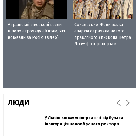
Українські військові взяли
Сокальсько-Жовківська
в полон громадян Китаю, які
єпархія отримала нового
воювали за Росію (відео)
правлячого єпископа Петра
Лозу: фоторепортаж
ЛЮДИ
Захисник "Азовсталі" Діанов вдруге
У Львівському університеті відбулася
Павло Дак
одружився та показав фото з весілля
інавгурація новообраного ректора
«Час не лікує, лише притуплює біль»:
сестра загиблого під Бахмутом Воїна з