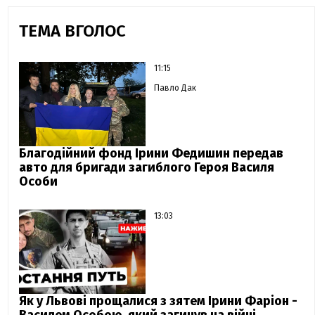
ТЕМА ВГОЛОС
11:15
Павло Дак
Благодійний фонд Ірини Федишин передав
авто для бригади загиблого Героя Василя
Особи
13:03
Як у Львові прощалися з зятем Ірини Фаріон -