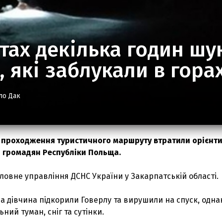
тах декілька годин шу
, які заблукали в гора
ло Дак
с проходження туристичного маршруту втратили орієнти
 громадян Республіки Польща.
ловне управління ДСНС України у Закарпатській області.
на дівчина підкорили Говерлу та вирушили на спуск, одна
ьний туман, сніг та сутінки.