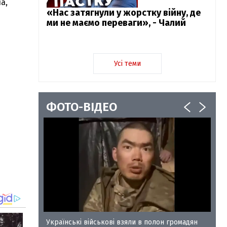
а,
«Нас затягнули у жорстку війну, де
ми не маємо переваги», - Чалий
Усі теми
ФОТО-ВІДЕО
у-35
Українські військові взяли в полон громадян