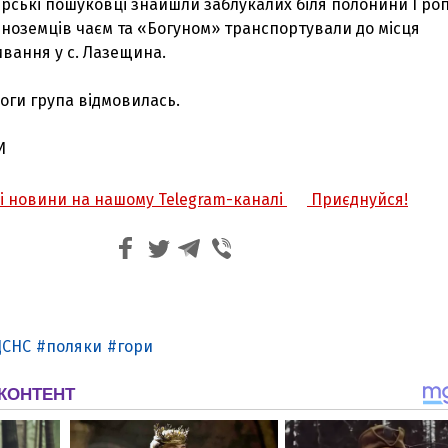
ірські пошуковці знайшли заблукалих біля полонини Гроп
 іноземців чаєм та «Богуном» транспортували до місця
вання у с. Лазещина.
оги група відмовилась.
И
жі новини на нашому Telegram-каналі
Приєднуйся!
ДСНС
поляки
гори
З'явилося відео знищеного ворожого С