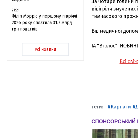
За чотири години г
відігріли змучених
21:21
тимчасового прожи
Філіп Морріс у першому півріччі
2026 року сплатила 31.7 млрд
грн податків
Від медичної допом
ІА "Вголос": НОВИН
Усі новини
Всі сві
Карпати