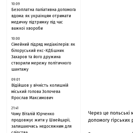
10:09
Безоплатна паліативна допомога
вдома: як українцям отримати
медичну підтримку під час
важкої хвороби
10:00
Сімейний підряд медіакілерів: як
білоруський екс-КДБшник
Захаров та його дружина
створили мережу політичного
шантажу
09:01
Відійшов у вічність колишній
міський голова Золочева
Ярослав Максимович
21:41
Через це польські
Чому Віталій Юрченко
допомогу гірських
продовжує жити у Швейцарії,
залишаючись недосяжним для
слідства