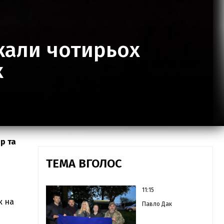
кали чотирьох
х
р та
ТЕМА ВГОЛОС
11:15
к на
Павло Дак