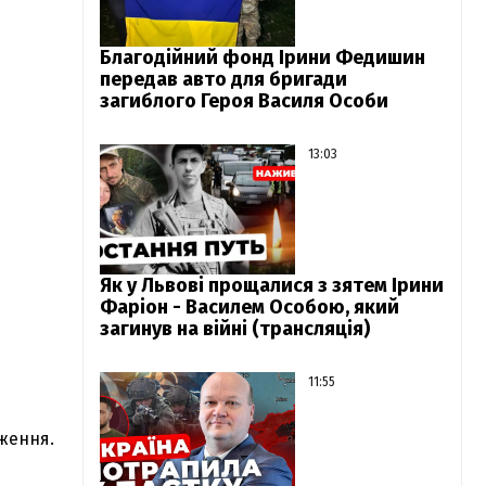
Благодійний фонд Ірини Федишин
передав авто для бригади
загиблого Героя Василя Особи
13:03
Як у Львові прощалися з зятем Ірини
Фаріон - Василем Особою, який
загинув на війні (трансляція)
11:55
ження.