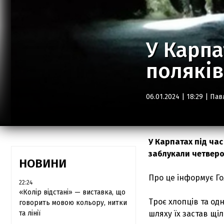
У Карпа
поляків
06.01.2024 | 18:29 |
Пав
У Карпатах під ча
заблукали четверо
НОВИНИ
Про це інформує Го
22:24
«Колір відстані» — виставка, що
Троє хлопців та од
говорить мовою кольору, нитки
та лінії
шляху їх застав щіл