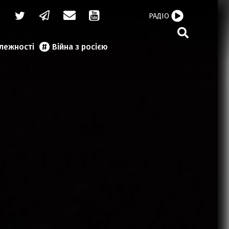
РАДІО
алежності
Війна з росією