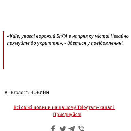
«Київ, увага! ворожий БпЛА в напрямку міста! Негайно
прямуйте до укриття!»
, -
йдеться у повідомленнні.
ІА "Вголос": НОВИНИ
Всі свіжі новини на нашому Telegram-каналі
Приєднуйся!