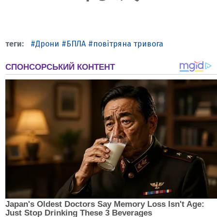
Дрони
БПЛА
повітряна тривога