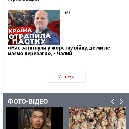
11:55
«Нас затягнули у жорстку війну, де ми не
маємо переваги», - Чалий
Усі теми
ФОТО-ВІДЕО