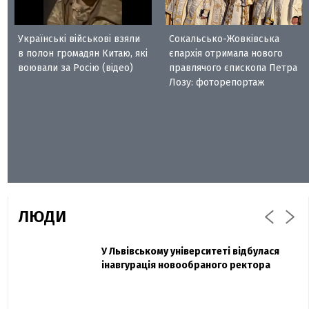
Українські військові взяли
Сокальсько-Жовківська
в полон громадян Китаю, які
єпархія отримала нового
воювали за Росію (відео)
правлячого єпископа Петра
Лозу: фоторепортаж
ЛЮДИ
Захисник "Азовсталі" Діанов вдруге
У Львівському університеті відбулася
Павло Дак
одружився та показав фото з весілля
інавгурація новообраного ректора
«Час не лікує, лише притуплює біль»:
сестра загиблого під Бахмутом Воїна з
Буковини розповіла про брата