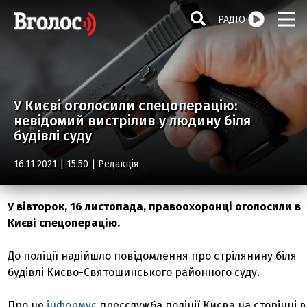
РАДІО
У Києві оголосили спецоперацію:
невідомий вистрілив у людину біля
будівлі суду
16.11.2021 | 15:50 |
Редакція
У вівторок, 16 листопада, правоохоронці оголосили в
Києві спецоперацію.
До поліції надійшло повідомлення про стрілянину біля
будівлі Києво-Святошинського районного суду.
Про це
інформує
пресслужба поліції Києва на сторінці в