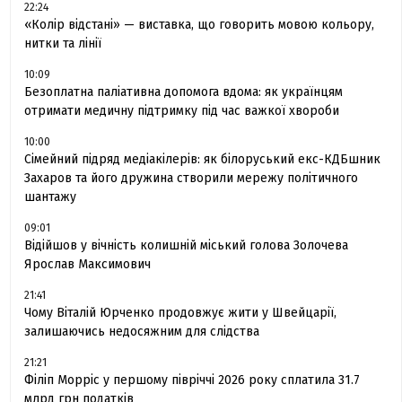
22:24
«Колір відстані» — виставка, що говорить мовою кольору,
нитки та лінії
10:09
Безоплатна паліативна допомога вдома: як українцям
отримати медичну підтримку під час важкої хвороби
10:00
Сімейний підряд медіакілерів: як білоруський екс-КДБшник
Захаров та його дружина створили мережу політичного
шантажу
09:01
Відійшов у вічність колишній міський голова Золочева
Ярослав Максимович
21:41
Чому Віталій Юрченко продовжує жити у Швейцарії,
залишаючись недосяжним для слідства
21:21
Філіп Морріс у першому півріччі 2026 року сплатила 31.7
млрд грн податків