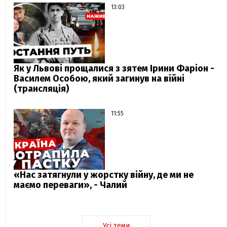
13:03
Як у Львові прощалися з зятем Ірини Фаріон -
Василем Особою, який загинув на війні
(трансляція)
11:55
«Нас затягнули у жорстку війну, де ми не
маємо переваги», - Чалий
Усі теми