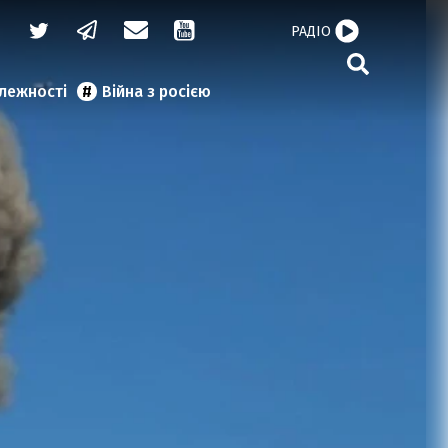
РАДІО
алежності
Війна з росією