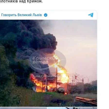
ілотників над Кримом.
З'явилося відео знищеного ворожого С