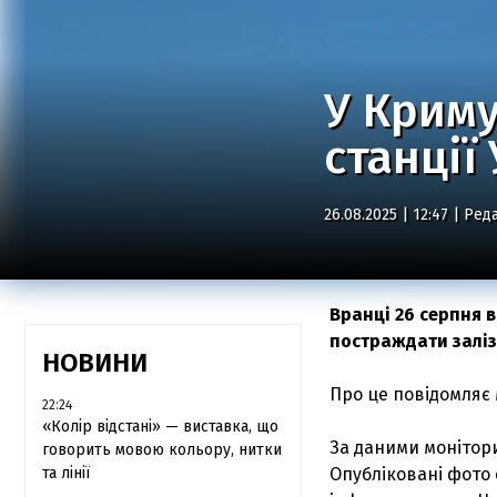
У Криму
станції
26.08.2025 | 12:47 |
Реда
Вранці 26 серпня 
постраждати заліз
НОВИНИ
Про це повідомляє 
22:24
«Колір відстані» — виставка, що
За даними монітори
говорить мовою кольору, нитки
та лінії
Опубліковані фото 