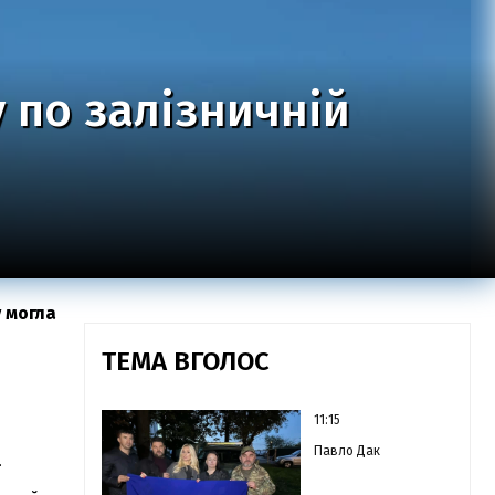
 по залізничній
 могла
ТЕМА ВГОЛОС
11:15
Павло Дак
ї