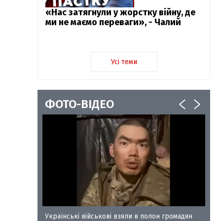
«Нас затягнули у жорстку війну, де
ми не маємо переваги», - Чалий
Усі теми
ФОТО-ВІДЕО
у-35
Українські військові взяли в полон громадян