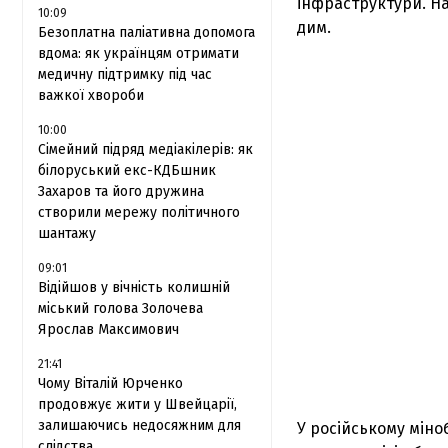
інфраструктури. Н
10:09
дим.
Безоплатна паліативна допомога
вдома: як українцям отримати
медичну підтримку під час
важкої хвороби
10:00
Сімейний підряд медіакілерів: як
білоруський екс-КДБшник
Захаров та його дружина
створили мережу політичного
шантажу
09:01
Відійшов у вічність колишній
міський голова Золочева
Ярослав Максимович
21:41
Чому Віталій Юрченко
продовжує жити у Швейцарії,
залишаючись недосяжним для
У російському міно
слідства