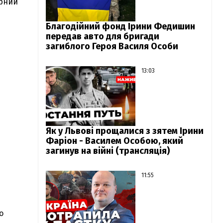
орний
Благодійний фонд Ірини Федишин
передав авто для бригади
загиблого Героя Василя Особи
13:03
Як у Львові прощалися з зятем Ірини
Фаріон - Василем Особою, який
загинув на війні (трансляція)
11:55
о