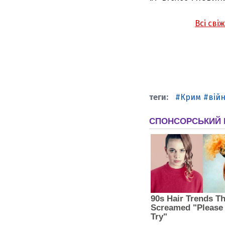
Всі сві
Крим
війн