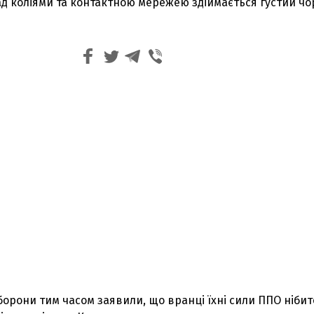
ад коліями та контактною мережею здіймається густий ч
борони тим часом заявили, що вранці їхні сили ППО нібит