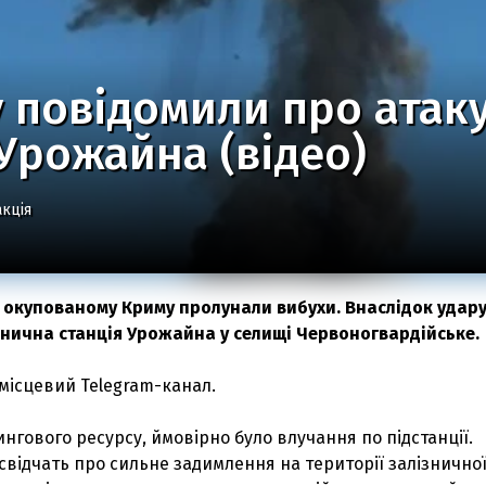
 повідомили про атаку
 Урожайна (відео)
кція
в окупованому Криму пролунали вибухи. Внаслідок удару
нична станція Урожайна у селищі Червоногвардійське.
місцевий Telegram-канал.
нгового ресурсу, ймовірно було влучання по підстанції.
свідчать про сильне задимлення на території залізнично