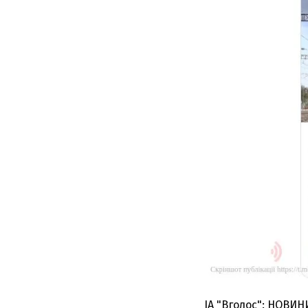
ІА "Вголос": НОВИН