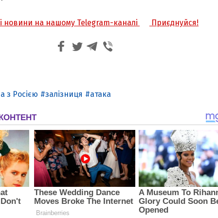
жі новини на нашому Telegram-каналі
Приєднуйся!
а з Росією
залізниця
атака