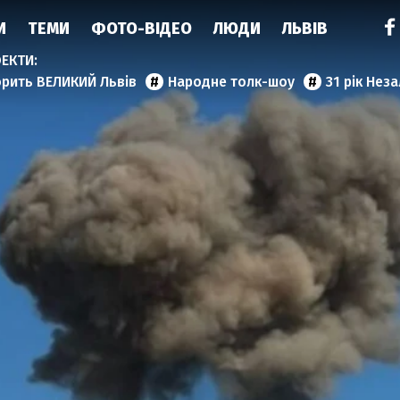
И
ТЕМИ
ФОТО-ВІДЕО
ЛЮДИ
ЛЬВІВ
орить ВЕЛИКИЙ Львів
Народне толк-шоу
31 рік Нез