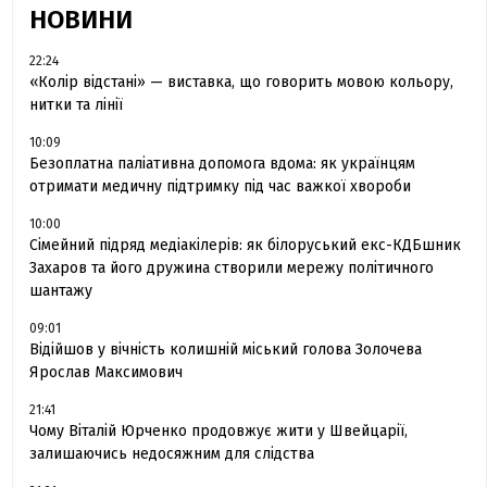
НОВИНИ
22:24
«Колір відстані» — виставка, що говорить мовою кольору,
нитки та лінії
10:09
Безоплатна паліативна допомога вдома: як українцям
отримати медичну підтримку під час важкої хвороби
10:00
Сімейний підряд медіакілерів: як білоруський екс-КДБшник
Захаров та його дружина створили мережу політичного
шантажу
09:01
Відійшов у вічність колишній міський голова Золочева
Ярослав Максимович
21:41
Чому Віталій Юрченко продовжує жити у Швейцарії,
залишаючись недосяжним для слідства