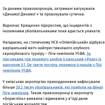
За даними правоохоронців, затримані вигукували
«Динамо! Динамо! » та провокували сутички.
Водночас Крищенко підкреслив, що інцидентів з
іноземними уболівальниками поки вдається уникати.
Нагадаємо, на столичному НСК «Олімпійський» відбувся
вирішальний матч найпрестижнішого клубного
єврокубкового турніру – Ліги чемпіонів УЄФА.
За
підсумками гри перемогу здобув іспанський «Реал» із
рахунком 3:1. Це третя поспіль перемога іспанців у Лізі
чемпіонів УЄФА
.
У київських аеропортах прикордонники зафіксували
більше
20,2 тисяч уболівальників, які прибули на фінал
Ліги чемпіонів
. Також правоохоронці в аеропорту
«Бориспіль» виявили і відмовили у в'їзді двом
російським журналістам.