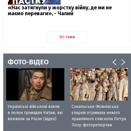
«Нас затягнули у жорстку війну, де ми не
маємо переваги», - Чалий
Усі теми
ФОТО-ВІДЕО
Українські військові взяли
Сокальсько-Жовківська
в полон громадян Китаю, які
єпархія отримала нового
воювали за Росію (відео)
правлячого єпископа Петра
Лозу: фоторепортаж