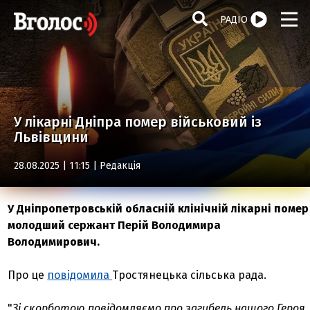
РАДІО
У лікарні Дніпра помер військовий із
Львівщини
28.08.2025 | 11:15 |
Редакція
У Дніпропетровській обласній клінічній лікарні помер
молодший сержант Перій Володимира
Володимирович.
Про це
повідомила
Тростянецька сільська рада.
"
Зі скорботою повідомляємо про загибель нашого Героя