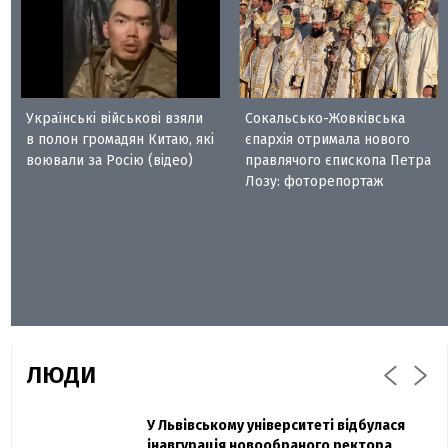
Українські військові взяли
Сокальсько-Жовківська
в полон громадян Китаю, які
єпархія отримала нового
воювали за Росію (відео)
правлячого єпископа Петра
Лозу: фоторепортаж
ЛЮДИ
Захисник "Азовсталі" Діанов вдруге
У Львівському університеті відбулася
Павло Дак
одружився та показав фото з весілля
інавгурація новообраного ректора