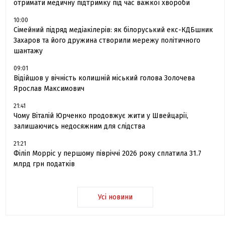
отримати медичну підтримку під час важкої хвороби
10:00
Сімейний підряд медіакілерів: як білоруський екс-КДБшник
Захаров та його дружина створили мережу політичного
шантажу
09:01
Відійшов у вічність колишній міський голова Золочева
Ярослав Максимович
21:41
Чому Віталій Юрченко продовжує жити у Швейцарії,
залишаючись недосяжним для слідства
21:21
Філіп Морріс у першому півріччі 2026 року сплатила 31.7
млрд грн податків
Усі новини