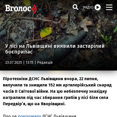
РАДІО
У лісі на Львівщині виявили застарілий
боєприпас
23.07.2025 | 13:15 |
Редакція
Піротехніки ДСНС Львівщини вчора, 22 липня,
вилучили та знищили 152 мм артилерійський снаряд
часів ІІ Світової війни. На цю небезпечну знахідку
натрапили під час збирання грибів у лісі біля села
Передвір’я, що на Яворівщині.
Про це
повідомило
ДСНС Львівщини.