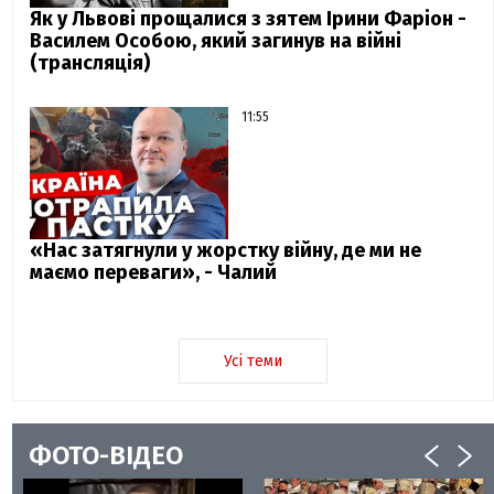
Як у Львові прощалися з зятем Ірини Фаріон -
Василем Особою, який загинув на війні
(трансляція)
11:55
«Нас затягнули у жорстку війну, де ми не
маємо переваги», - Чалий
Усі теми
ФОТО-ВІДЕО