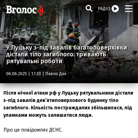
РАДІО
У Луцьку з-під завалів багатоповерхівки
дістали тіло загиблого: тривають
рятувальні роботи
06.06.2025 | 17:20 |
Павло Дак
Після нічної атаки рф у Луцьку рятувальники дістали
з-під завалів девʼятиповерхового будинку тіло
загиблого. Кількість постраждалих збільшилася, під
уламками можуть залишатися люди.
Про це повідомляє ДСНС.