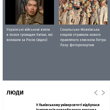
Українські військові взяли
Сокальсько-Жовківська
в полон громадян Китаю, які
єпархія отримала нового
воювали за Росію (відео)
правлячого єпископа Петра
Лозу: фоторепортаж
ЛЮДИ
Захисник "Азовсталі" Діанов вдруге
У Львівському університеті відбулася
Павло Дак
одружився та показав фото з весілля
інавгурація новообраного ректора