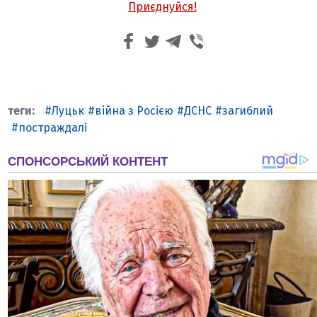
Приєднуйся!
Луцьк
війна з Росією
ДСНС
загиблий
постраждалі