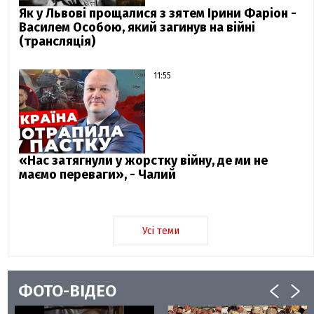
Як у Львові прощалися з зятем Ірини Фаріон -
Василем Особою, який загинув на війні
(трансляція)
11:55
«Нас затягнули у жорстку війну, де ми не
маємо переваги», - Чалий
Усі теми
ФОТО-ВІДЕО