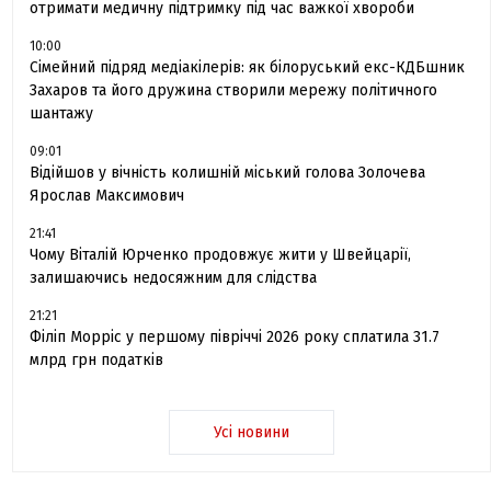
отримати медичну підтримку під час важкої хвороби
10:00
Сімейний підряд медіакілерів: як білоруський екс-КДБшник
Захаров та його дружина створили мережу політичного
шантажу
09:01
Відійшов у вічність колишній міський голова Золочева
Ярослав Максимович
21:41
Чому Віталій Юрченко продовжує жити у Швейцарії,
залишаючись недосяжним для слідства
21:21
Філіп Морріс у першому півріччі 2026 року сплатила 31.7
млрд грн податків
Усі новини