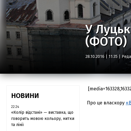
​У Луць
(ФОТО)
28.10.2016 | 11:35 |
Реда
[media=163328,16332
НОВИНИ
Про це власкору
«В
22:24
«Колір відстані» — виставка, що
говорить мовою кольору, нитки
та лінії