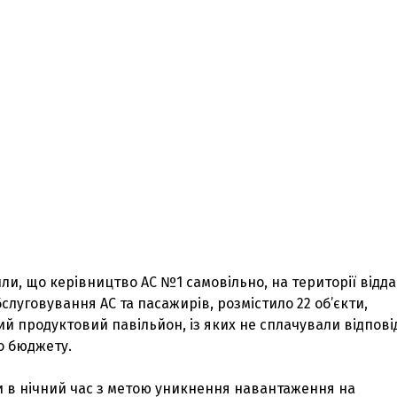
или, що керівництво АС №1 самовільно, на території відда
бслуговування АС та пасажирів, розмістило 22 об’єкти,
 продуктовий павільйон, із яких не сплачували відпові
о бюджету.
 в нічний час з метою уникнення навантаження на