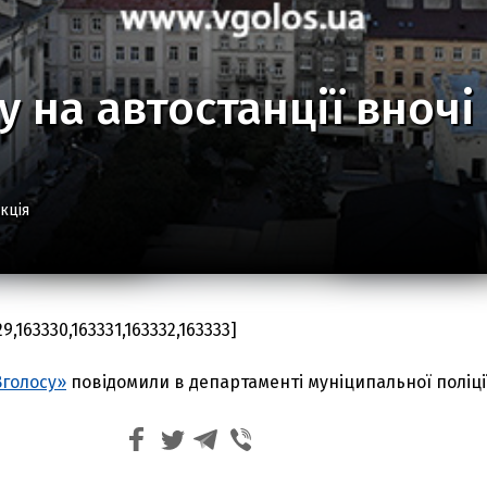
ку на автостанції вноч
кція
9,163330,163331,163332,163333]
голосу»
повідомили в департаменті муніципальної поліції