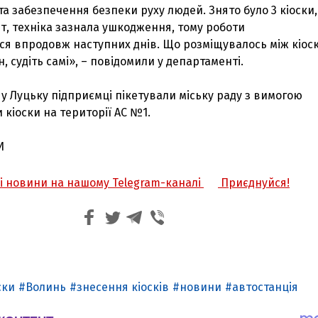
а забезпечення безпеки руху людей. Знято було 3 кіоски,
т, техніка зазнала ушкодження, тому роботи
я впродовж наступних днів. Що розміщувалось між кіоскі
, судіть самі», – повідомили у департаменті.
, у Луцьку підприємці пікетували міську раду з вимогою
кіоски на території АС №1.
И
жі новини на нашому Telegram-каналі
Приєднуйся!
ски
Волинь
знесення кіосків
новини
автостанція
З'явилося відео знищеного ворожого С