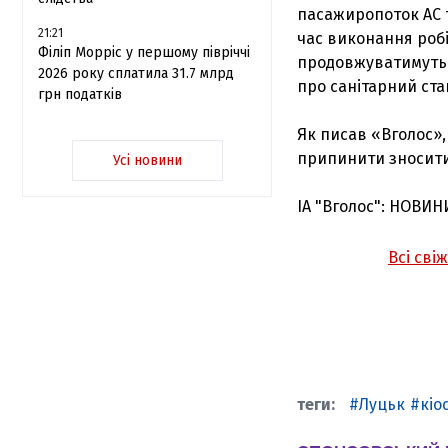
пасажиропоток АС т
21:21
час виконання робі
Філіп Морріс у першому півріччі
продовжуватимутьс
2026 року сплатила 31.7 млрд
про санітарний стан
грн податків
Як писав
«Вголос»
припинити зносити 
Усі новини
ІА "Вголос": НОВИН
Всі сві
Луцьк
кіо