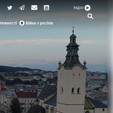
РАДІО
алежності
Війна з росією