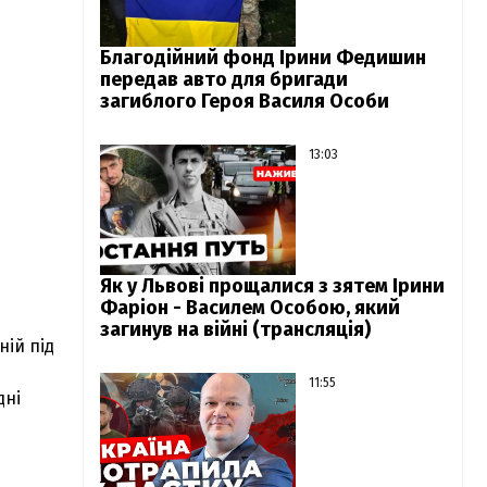
Благодійний фонд Ірини Федишин
передав авто для бригади
загиблого Героя Василя Особи
13:03
Як у Львові прощалися з зятем Ірини
Фаріон - Василем Особою, який
загинув на війні (трансляція)
ній під
11:55
дні