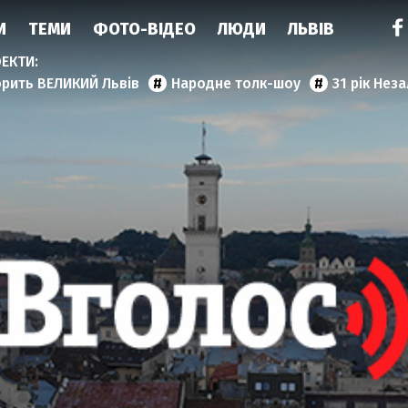
И
ТЕМИ
ФОТО-ВІДЕО
ЛЮДИ
ЛЬВІВ
орить ВЕЛИКИЙ Львів
Народне толк-шоу
31 рік Нез