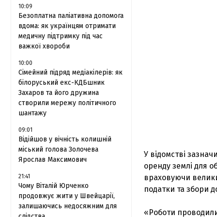
10:09
Безоплатна паліативна допомога
вдома: як українцям отримати
медичну підтримку під час
важкої хвороби
10:00
Сімейний підряд медіакілерів: як
білоруський екс-КДБшник
Захаров та його дружина
створили мережу політичного
шантажу
09:01
Відійшов у вічність колишній
міський голова Золочева
У відомстві зазнач
Ярослав Максимович
оренду землі для о
21:41
враховуючи великий
Чому Віталій Юрченко
податки та збори д
продовжує жити у Швейцарії,
залишаючись недосяжним для
«Роботи проводили
слідства