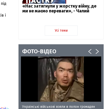
 під
«Нас затягнули у жорстку війну, де
ми не маємо переваги», - Чалий
в і
Усі теми
ФОТО-ВІДЕО
у-35
Українські військові взяли в полон громадян