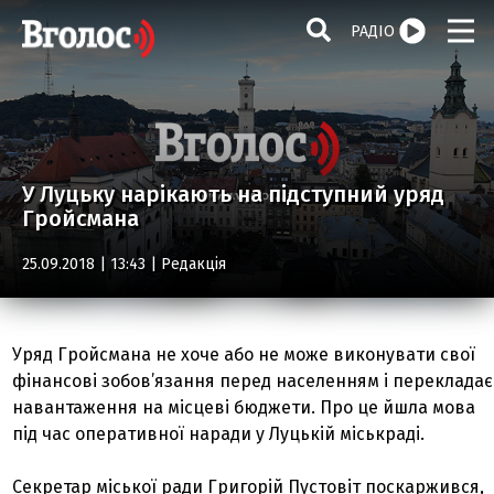
РАДІО
У Луцьку нарікають на підступний уряд
Гройсмана
25.09.2018 | 13:43 |
Редакція
Уряд Гройсмана не хоче або не може виконувати свої
фінансові зобов’язання перед населенням і перекладає
навантаження на місцеві бюджети. Про це йшла мова
під час оперативної наради у Луцькій міськраді.
Секретар міської ради Григорій Пустовіт поскаржився,