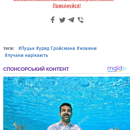
Приєднуйся!
Луцьк
уряд Гройсмана
новини
лучани нарікають