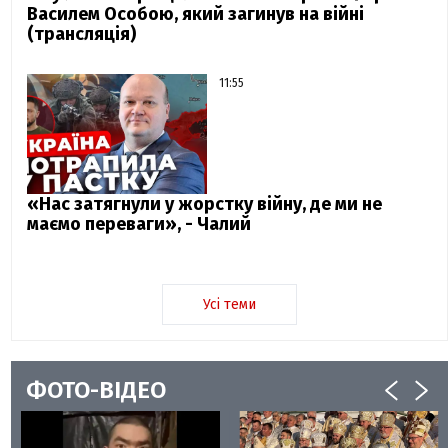
Василем Особою, який загинув на війні
(трансляція)
11:55
«Нас затягнули у жорстку війну, де ми не
маємо переваги», - Чалий
Усі теми
ФОТО-ВІДЕО