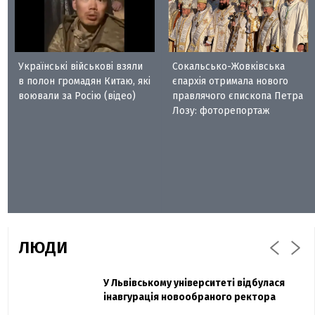
Українські військові взяли
Сокальсько-Жовківська
в полон громадян Китаю, які
єпархія отримала нового
воювали за Росію (відео)
правлячого єпископа Петра
Лозу: фоторепортаж
ЛЮДИ
Захисник "Азовсталі" Діанов вдруге
У Львівському університеті відбулася
Павло Дак
одружився та показав фото з весілля
інавгурація новообраного ректора
«Час не лікує, лише притуплює біль»: