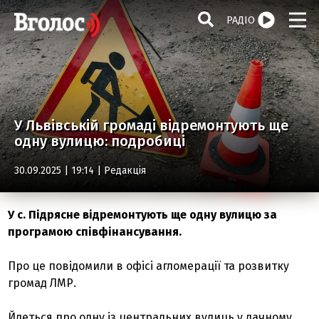
РАДІО
У Львівській громаді відремонтують ще
одну вулицю: подробиці
30.09.2025 | 19:14 |
Редакція
У с. Підрясне відремонтують ще одну вулицю за
програмою співфінансування.
Про це повідомили в офісі агломерації та розвитку
громад ЛМР.
Йдеться про одну із центральних вулиць у дачному