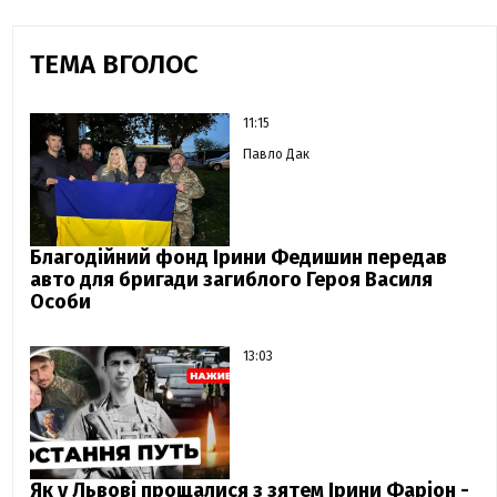
ТЕМА ВГОЛОС
11:15
Павло Дак
Благодійний фонд Ірини Федишин передав
авто для бригади загиблого Героя Василя
Особи
13:03
Як у Львові прощалися з зятем Ірини Фаріон -