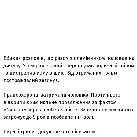
Вбивця розповів, що разом з племінником полював на
дичину. У темряві чоловік переплутав родича зі звіром
та вистрелив йому в шию. Від отриманих травм
постраждалий загинув.
Правоохоронці затримали чоловіка. Проти нього
відкрили кримінальне провадження за фактом
вбивства через необережність. За вчинене мисливцю
загрожує до 5 років позбавлення волі.
Наразі триває досудове розслідування.