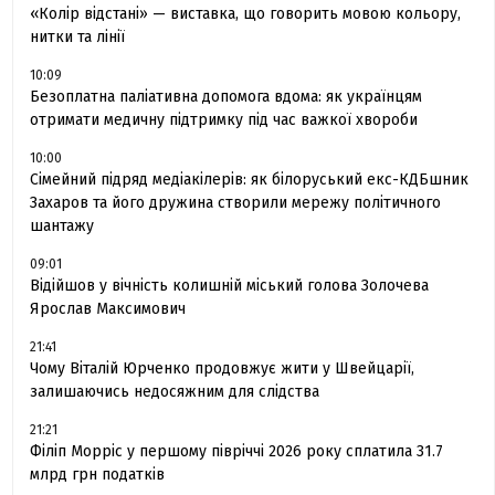
«Колір відстані» — виставка, що говорить мовою кольору,
нитки та лінії
10:09
Безоплатна паліативна допомога вдома: як українцям
отримати медичну підтримку під час важкої хвороби
10:00
Сімейний підряд медіакілерів: як білоруський екс-КДБшник
Захаров та його дружина створили мережу політичного
шантажу
09:01
Відійшов у вічність колишній міський голова Золочева
Ярослав Максимович
21:41
Чому Віталій Юрченко продовжує жити у Швейцарії,
залишаючись недосяжним для слідства
21:21
Філіп Морріс у першому півріччі 2026 року сплатила 31.7
млрд грн податків