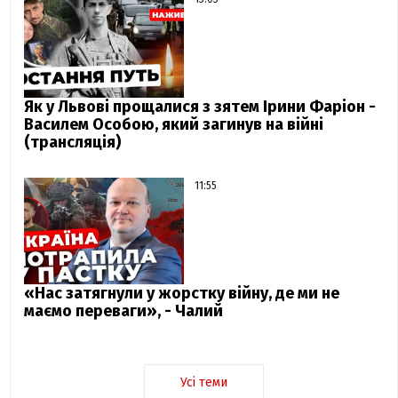
Як у Львові прощалися з зятем Ірини Фаріон -
Василем Особою, який загинув на війні
(трансляція)
11:55
«Нас затягнули у жорстку війну, де ми не
маємо переваги», - Чалий
Усі теми