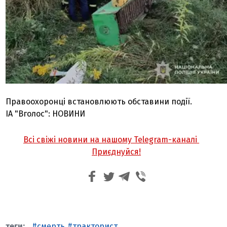
Правоохоронці встановлюють обставини події.
ІА "Вголос": НОВИНИ
Всі свіжі новини на нашому Telegram-каналі
Приєднуйся!
смерть
тракторист