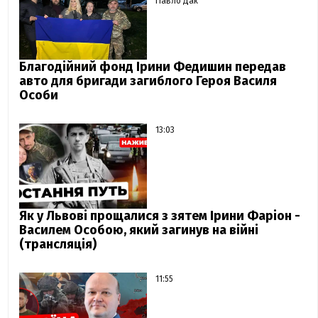
Павло Дак
Благодійний фонд Ірини Федишин передав
авто для бригади загиблого Героя Василя
Особи
13:03
Як у Львові прощалися з зятем Ірини Фаріон -
Василем Особою, який загинув на війні
(трансляція)
11:55