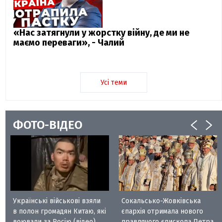
«Нас затягнули у жорстку війну, де ми не
маємо переваги», - Чалий
Усі теми
ФОТО-ВІДЕО
Українські військові взяли
Сокальсько-Жовківська
в полон громадян Китаю, які
єпархія отримала нового
воювали за Росію (відео)
правлячого єпископа Петра